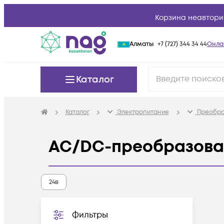
Корзина неавтори
Алматы
+7 (727) 344 34 44
Онла
Каталог
Каталог
Электропитание
Преобра
AC/DC-преобразова
24в
Фильтры