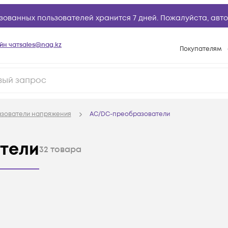
зованных пользователей хранится 7 дней. Пожалуйста,
авто
йн чат
sales@nag.kz
Покупателям
Способы опла
Условия доста
Гарантийное о
зователи напряжения
AC/DC-преобразователи
Возврат товар
Вопросы и отв
тели
32
товара
Техническая п
База знаний
Конфигуратор