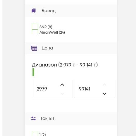
Бренд
SNR
(
8
)
MeanWell
(
24
)
Цена
Диапазон
(
2 979 ₸ - 99 141 ₸
)
Ток БП
1 (2)