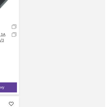
 3А
/3
ину