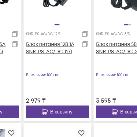
SNR-PS-AC/DC-12/1
SNR-PS-AC/DC-5/3
 3А
Блок питания 12В 1А
Блок питания 5В
/3
SNR-PS-AC/DC-12/1
SNR-PS-AC/DC-5
В наличии
: 100+ шт
В наличии
: 100+ шт
2 979
₸
3 595
₸
у
В корзину
В корз