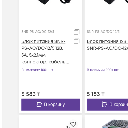
SNR-PS-AC/DC-12/5
SNR-PS-AC/DC-12/3
Блок питания SNR-
Блок питания 12В
PS-AC/DC-12/5 12В,
SNR-PS-AC/DC-12
5А, 5x2.1мм
коннектор, кабель с
вилкой для подкл. к
В наличии
: 100+ шт
В наличии
: 100+ шт
220В
5 583
₸
5 183
₸
В корзину
В корзин