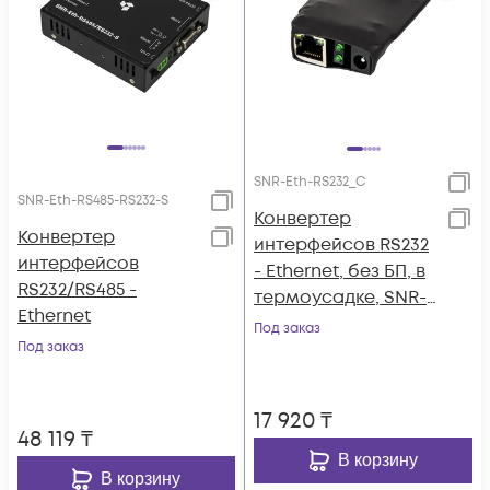
SNR-Eth-RS232_C
SNR-Eth-RS485-RS232-S
Конвертер
Конвертер
интерфейсов RS232
интерфейсов
- Ethernet, без БП, в
RS232/RS485 -
термоусадке, SNR-
Ethernet
Eth-RS232_C
Под заказ
Под заказ
17 920
₸
48 119
₸
В корзину
В корзину