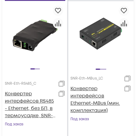
SNR-Eth-MBus_LC
SNR-Eth-RS485_C
Конвертер
Конвертер
интерфейсов
интерфейсов RS485
Ethernet-MBus (мин.
- Ethernet, без БП, в
комплектация)
термоусадке, SNR-
Под заказ
Eth-RS485_C
Под заказ