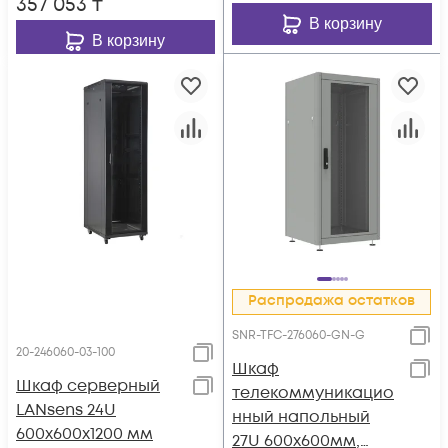
357 053
₸
В корзину
В корзину
Распродажа остатков
SNR-TFC-276060-GN-G
20-246060-03-100
Шкаф
Шкаф серверный
телекоммуникацио
LANsens 24U
нный напольный
600x600x1200 мм
27U 600x600мм,