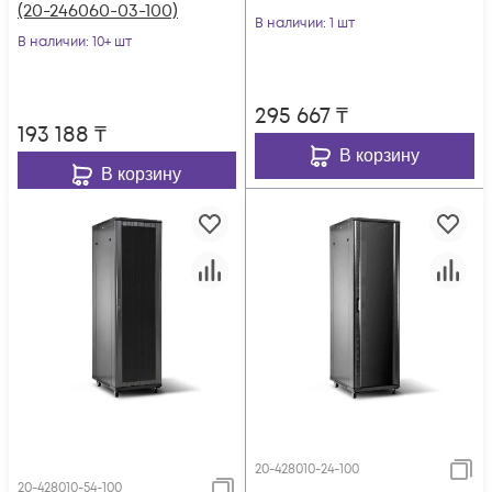
(20-246060-03-100)
серия TFC (SNR-TFC-
В наличии
: 1 шт
В наличии
: 10+ шт
276060-GN-G)
295 667
₸
193 188
₸
В корзину
В корзину
20-428010-24-100
20-428010-54-100