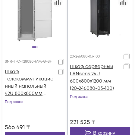
20-246080-03-100
SNR-TFC-428080-MM-G-SF
Шкаф серверный
Шкаф
LANsens 24U
телекоммуникацио
600x800x1200 мм
нный напольный
(20-246080-03-100)
42U 800x800мм,
Под заказ
серия TFC, SNR-TFC-
Под заказ
428080-MM-G-SF
221 525
₸
566 491
₸
В корзину