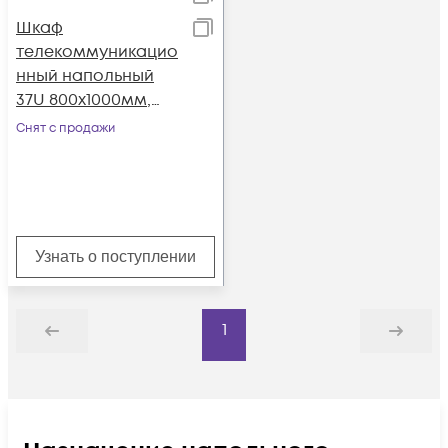
Шкаф
телекоммуникацио
нный напольный
37U 800x1000мм,
серия TFC (SNR-TFC-
Снят с продажи
378010-CPDP-B)
Узнать о поступлении
1
Назад
Дальше