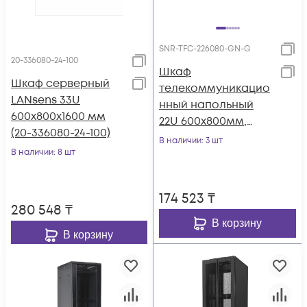
SNR-TFC-226080-GN-G
20-336080-24-100
Шкаф
Шкаф серверный
телекоммуникацио
LANsens 33U
нный напольный
600x800x1600 мм
22U 600x800мм,
(20-336080-24-100)
серия TFC (SNR-TFC-
В наличии
: 3 шт
В наличии
: 8 шт
226080-GN-G)
174 523
₸
280 548
₸
В корзину
В корзину