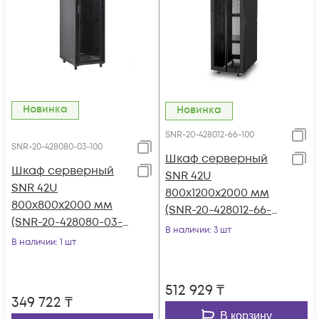
Новинка
Новинка
SNR-20-428012-66-100
SNR-20-428080-03-100
Шкаф серверный
Шкаф серверный
SNR 42U
SNR 42U
800x1200x2000 мм
800x800x2000 мм
(SNR-20-428012-66-
(SNR-20-428080-03-
100)
В наличии
: 3 шт
100)
В наличии
: 1 шт
512 929
₸
349 722
₸
В корзину