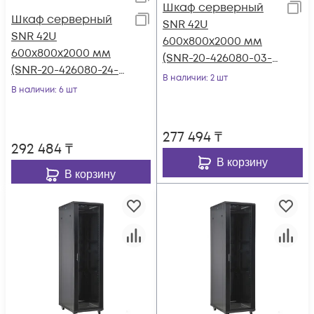
Шкаф серверный
Шкаф серверный
SNR 42U
SNR 42U
600x800x2000 мм
600x800x2000 мм
(SNR-20-426080-03-
(SNR-20-426080-24-
100)
В наличии
: 2 шт
100)
В наличии
: 6 шт
277 494
₸
292 484
₸
В корзину
В корзину