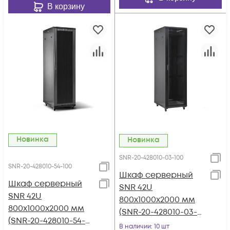
В корзину
Новинка
Новинка
SNR-20-428010-03-100
SNR-20-428010-54-100
Шкаф серверный
Шкаф серверный
SNR 42U
SNR 42U
800x1000x2000 мм
800x1000x2000 мм
(SNR-20-428010-03-
(SNR-20-428010-54-
100)
В наличии
: 10 шт