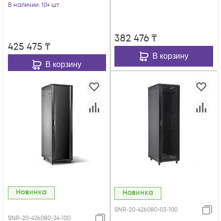
100)
В наличии
: 10+ шт
382 476
₸
425 475
₸
В корзину
В корзину
Новинка
Новинка
SNR-20-426080-03-100
SNR-20-426080-24-100