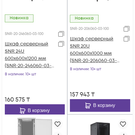
Новинка
Новинка
SNR-20-206060-03-100
SNR-20-246060-03-100
Шкаф серверный
Шкаф серверный
SNR 20U
SNR 24U
600x600x1000 мм
600x600x1200 мм
(SNR-20-206060-03-
(SNR-20-246060-03-
100)
В наличии
: 10+ шт
100)
В наличии
: 10+ шт
157 943
₸
160 575
₸
В корзину
В корзину