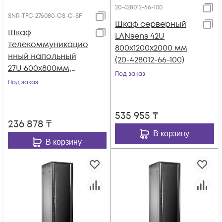
20-428012-66-100
SNR-TFC-276080-GS-G-SF
Шкаф серверный
Шкаф
LANsens 42U
телекоммуникацио
800x1200x2000 мм
нный напольный
(20-428012-66-100)
27U 600x800мм,
Под заказ
серия TFC (SNR-TFC-
Под заказ
276080-GS-G-SF)
535 955
₸
236 878
₸
В корзину
В корзину