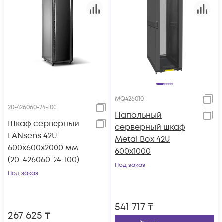
MQ426010
20-426060-24-100
Напольный
Шкаф серверный
серверный шкаф
LANsens 42U
Metal Box 42U
600x600x2000 мм
600х1000
(20-426060-24-100)
Под заказ
Под заказ
541 717
₸
267 625
₸