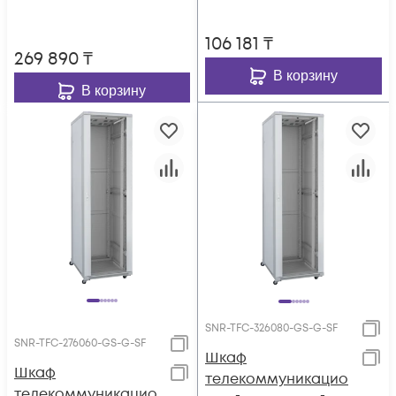
106 181
₸
269 890
₸
В корзину
В корзину
SNR-TFC-326080-GS-G-SF
SNR-TFC-276060-GS-G-SF
Шкаф
Шкаф
телекоммуникацио
телекоммуникацио