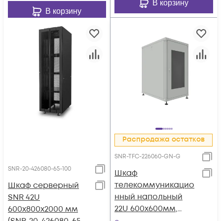
В корзину
В корзину
Распродажа остатков
SNR-TFC-226060-GN-G
SNR-20-426080-65-100
Шкаф
телекоммуникацио
Шкаф серверный
нный напольный
SNR 42U
22U 600x600мм,
600x800x2000 мм
серия TFC (SNR-TFC-