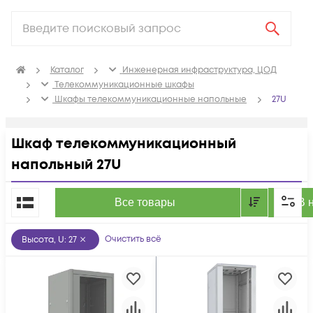
Каталог
Инженерная инфраструктура, ЦОД
Телекоммуникационные шкафы
Шкафы телекоммуникационные напольные
27U
Шкаф телекоммуникационный
напольный 27U
По популярности
Все товары
В 
Очистить всё
Высота, U
:
27