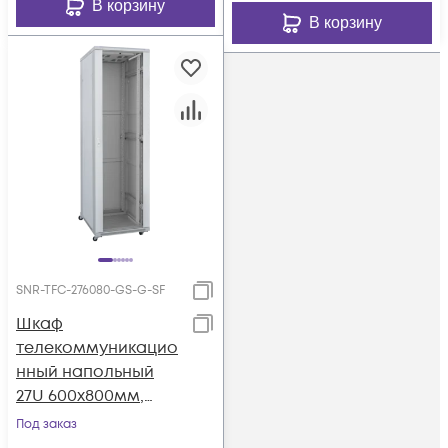
В корзину
В корзину
SNR-TFC-276080-GS-G-SF
Шкаф
телекоммуникацио
нный напольный
27U 600x800мм,
серия TFC (SNR-TFC-
Под заказ
276080-GS-G-SF)