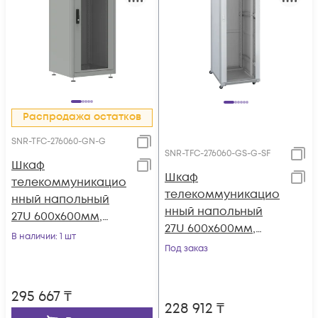
Распродажа остатков
SNR-TFC-276060-GN-G
SNR-TFC-276060-GS-G-SF
Шкаф
Шкаф
телекоммуникацио
телекоммуникацио
нный напольный
нный напольный
27U 600x600мм,
27U 600x600мм,
серия TFC (SNR-TFC-
В наличии
: 1 шт
серия TFC (SNR-TFC-
276060-GN-G)
Под заказ
276060-GS-G-SF)
295 667
₸
228 912
₸