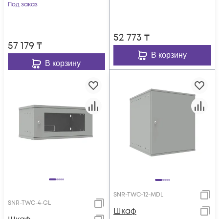
серия LITE
Под заказ
(стеклянная дверь)
(стеклянная дверь)
52 773
₸
57 179
₸
В корзину
В корзину
SNR-TWC-12-MDL
SNR-TWC-4-GL
Шкаф