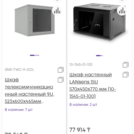
10-1545-01-100
SNR-TWC-9-GDL
Шкаф настенный
Шкаф
LANsens 15U
телекоммуникацио
570x450x770 мм (10-
нный настенный 9U,
1545-01-100)
523х600х465мм
В наличии
: 2 шт
серия LITE
В наличии
: 7 шт
(стеклянная дверь)
77 914
₸