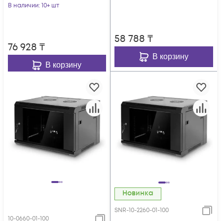
В наличии
: 10+ шт
58 788
₸
76 928
₸
В корзину
В корзину
Новинка
SNR-10-2260-01-100
10-0660-01-100