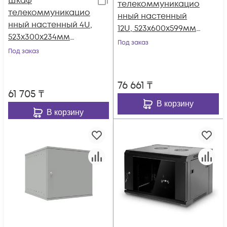
Шкаф
телекоммуникацио
телекоммуникацио
нный настенный
нный настенный 4U,
12U, 523х600х599мм
523х300х234мм
серия LITE
Под заказ
серия LITE
Под заказ
(металлическая
(стеклянная дверь)
дверь)
76 661
₸
61 705
₸
В корзину
В корзину