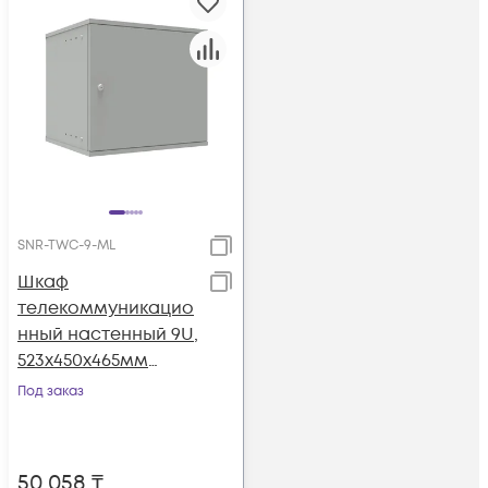
SNR-TWC-9-ML
Шкаф
телекоммуникацио
нный настенный 9U,
523х450х465мм
серия LITE
Под заказ
(металлическая
дверь)
50 058
₸