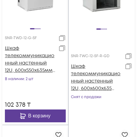
SNR-TWD-12-G-SF
Шкаф
телекоммуникацио
SNR-TWC-12-SF-R-GD
нный настенный
Шкаф
12U, 600х550х635мм
телекоммуникацио
двухсекционный
В наличии
: 2 шт
нный настенный
12U, 600х600х635
(ШхГхВ)
Снят с продажи
102 378
₸
В корзину