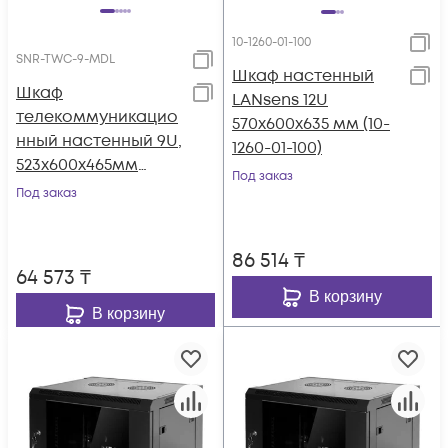
10-1260-01-100
SNR-TWC-9-MDL
Шкаф настенный
Шкаф
LANsens 12U
телекоммуникацио
570x600x635 мм (10-
нный настенный 9U,
1260-01-100)
523х600х465мм
Под заказ
серия LITE
Под заказ
(металлическая
дверь)
86 514
₸
64 573
₸
В корзину
В корзину