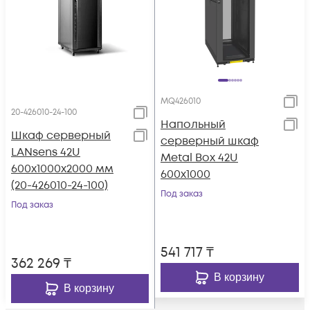
MQ426010
20-426010-24-100
Напольный
Шкаф серверный
серверный шкаф
LANsens 42U
Metal Box 42U
600x1000x2000 мм
600х1000
(20-426010-24-100)
Под заказ
Под заказ
541 717
₸
362 269
₸
В корзину
В корзину