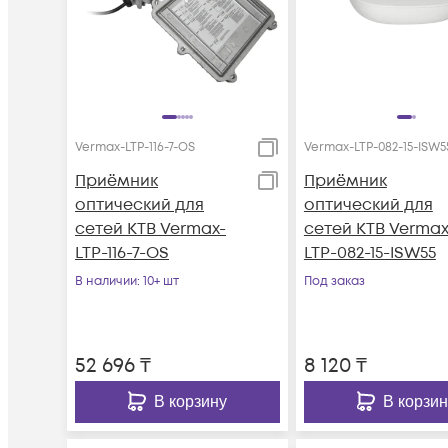
Vermax-LTP-116-7-OS
Vermax-LTP-082-15-ISW5
Приёмник
Приёмник
оптический для
оптический для
сетей КТВ Vermax-
сетей КТВ Vermax
LTP-116-7-OS
LTP-082-15-ISW55
В наличии
: 10+ шт
Под заказ
52 696
₸
8 120
₸
В корзину
В корзин