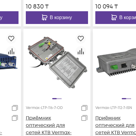
10 830
₸
10 094
₸
у
В корзину
В корз
Vermax-LTP-116-7-OD
Vermax-LTP-112-7-ISN
Приёмник
Приёмник
оптический для
оптический для
-
сетей КТВ Vermax-
сетей КТВ Verma