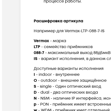
процессе работы.
Расшифровка артикула
Например для Vermax-LTP-088-7-IS
Vermax
- марка
LTP
- семейство приёмников
088-7
- максимальный выход 88дБмкВ
IS
- вариант исполнения, в данном с
Доступные варианты исполнения
I
- indoor - внутреннее
O
- outdoor - внешнее защищённое
S
- single - Один оптический вход
D
- dual - два оптических входа
N
- NSM - наличие IP интерфейса, м
p
- PON - приёмник имеет встроенный 
w
- WDM - приёмник имет отдельный п