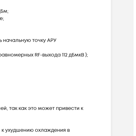
дБм;
е;
ь начальную точку АРУ
вномерных RF-выхода 112 дБмкВ );
;
, так как это может привести к
 к ухудшению охлаждения в