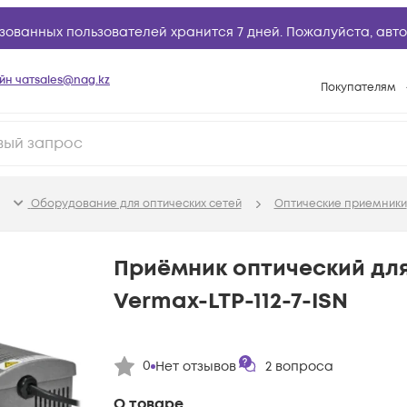
зованных пользователей хранится 7 дней. Пожалуйста,
авто
йн чат
sales@nag.kz
Покупателям
Способы опла
Условия доста
Гарантийное о
Оборудование для оптических сетей
Оптические приемники
Возврат товар
Вопросы и отв
Приёмник оптический для
Техническая п
Vermax-LTP-112-7-ISN
База знаний
Конфигуратор
0
Нет отзывов
2
вопроса
О товаре