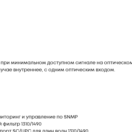
 при минимальном доступном сигнале на оптическом
лучае внутреннее, с одним оптическим входом.
ониторинг и управление по SNMP
фильтр 1310/1490
орт SC/UPC для длин волн 1310/1490