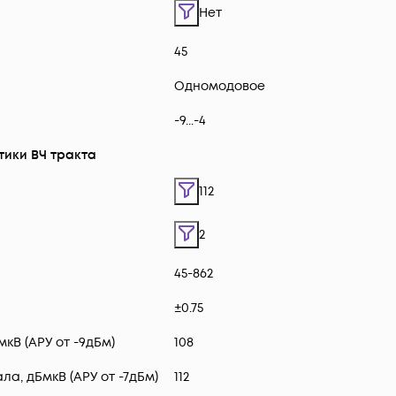
Нет
45
Одномодовое
-9...-4
ики ВЧ тракта
112
2
45-862
±0.75
кВ (АРУ от -9дБм)
108
а, дБмкВ (АРУ от -7дБм)
112