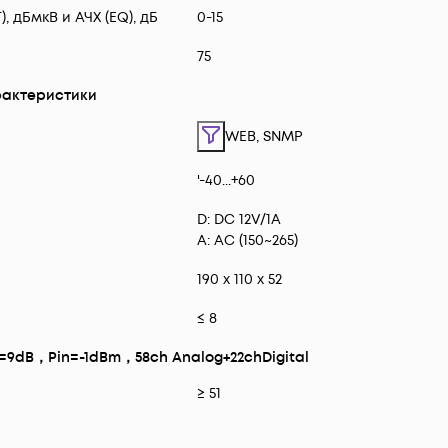
 дБмкВ и АЧХ (EQ), дБ
0-15
75
актеристики
WEB, SNMP
'-40...+60
D: DC 12V/1A
A: AC (150~265)
190 x 110 x 52
≤ 8
9dB，Pin=-1dBm，58ch Analog+22chDigital
≥ 51