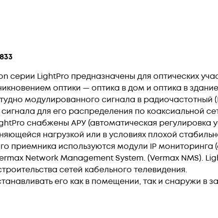
833
on серии LightPro предназначены для оптических уча
икновением оптики — оптика в дом и оптика в здание 
удно модулированного сигнала в радиочастотный (
сигнала для его распределения по коаксиальной се
LightPro снабжены АРУ (автоматическая регулировка 
еняющейся нагрузкой или в условиях плохой стабиль
о приемника используются модули IP мониторинга (
rmax Network Management System. (Vermax NMS). Lig
троительства сетей кабельного телевидения.
танавливать его как в помещении, так и снаружи в 