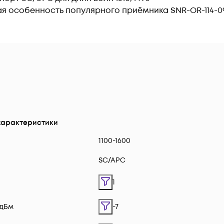
ая особенность популярного приёмника SNR-OR-114-0
характеристики
1100-1600
SC/APC
1
 дБм
-7