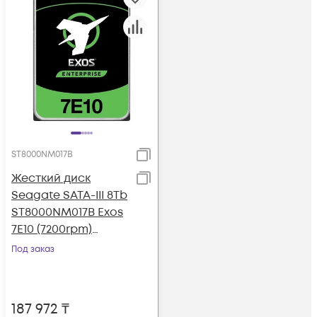
ST8000NM017B
Жесткий диск
Seagate SATA-III 8Tb
ST8000NM017B Exos
7E10 (7200rpm)
256Mb 3.5"
Под заказ
187 972
₸