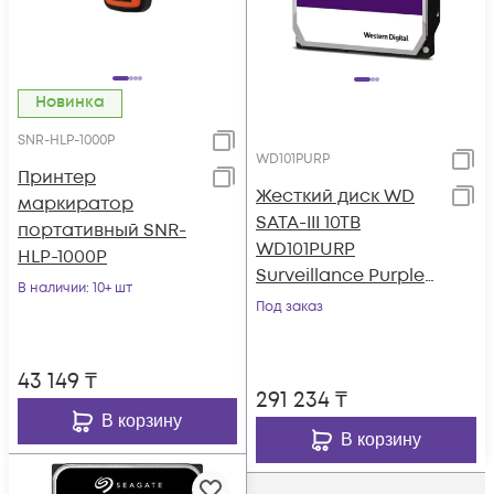
Новинка
SNR-HLP-1000P
WD101PURP
Принтер
Жесткий диск WD
маркиратор
SATA-III 10TB
портативный SNR-
WD101PURP
HLP-1000P
Surveillance Purple
В наличии
: 10+ шт
Pro (7200rpm) 256Mb
Под заказ
3.5"
43 149
₸
291 234
₸
В корзину
В корзину