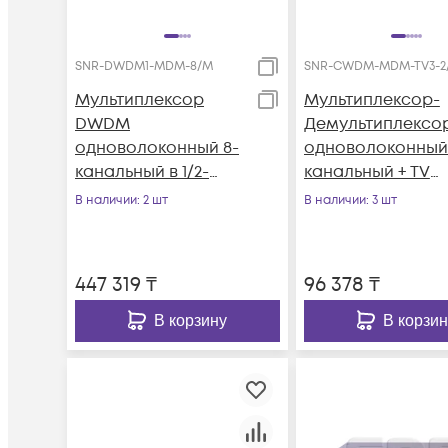
SNR-DWDM1-MDM-8/M
SNR-CWDM-MDM-TV3-2
Мультиплексор
Мультиплексор-
DWDM
Демультиплексо
одноволоконный 8-
одноволоконный 
канальный в 1/2-
канальный + TV
слоте
канал 1310нм
В наличии
: 2 шт
В наличии
: 3 шт
447 319
₸
96 378
₸
В корзину
В корзин