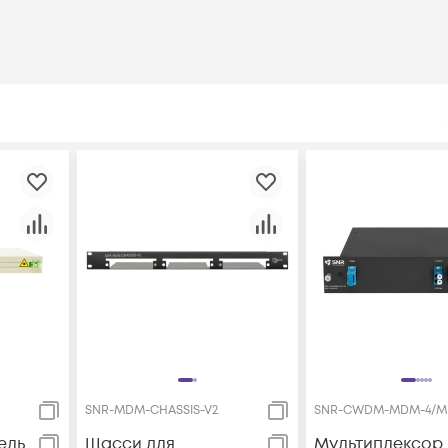
SNR-MDM-CHASSIS-V2
SNR-CWDM-MDM-4/M
ель
Шасси для
Мультиплексор