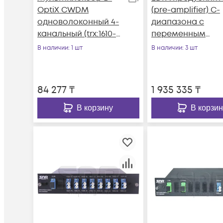
OptiX CWDM
(pre-amplifier) C-
одноволоконный 4-
диапазона с
канальный (trx:1610-
переменным
1550, 1470-1530), в
коэффициентом
В наличии
: 1 шт
В наличии
: 3 шт
пластиковом слоте
усиления и
выходной
мощностью
84 277
₸
1 935 335
₸
В корзину
В корзин