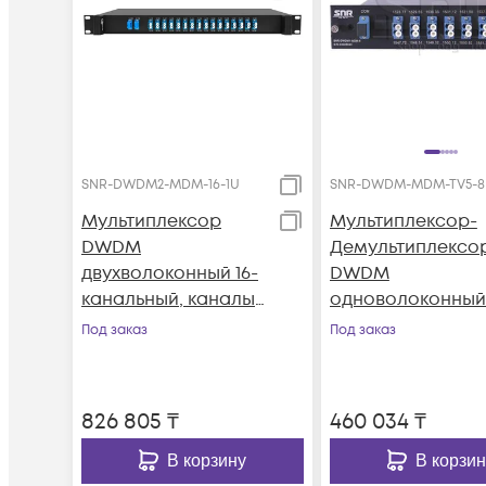
SNR-DWDM2-MDM-16-1U
SNR-DWDM-MDM-TV5-8
Мультиплексор
Мультиплексор-
DWDM
Демультиплексо
двухволоконный 16-
DWDM
канальный, каналы
одноволоконный
45-60, 1U 19"
канальный + TV
Под заказ
Под заказ
канал 1550 в шас
826 805
₸
460 034
₸
В корзину
В корзин