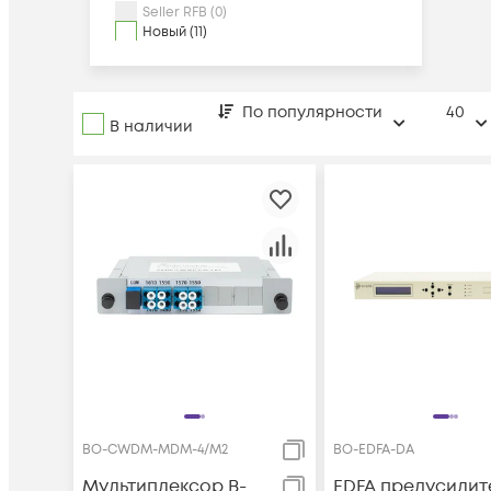
Seller RFB (0)
Новый (11)
По популярности
40
В наличии
BO-CWDM-MDM-4/M2
BO-EDFA-DA
Мультиплексор B-
EDFA предусилит