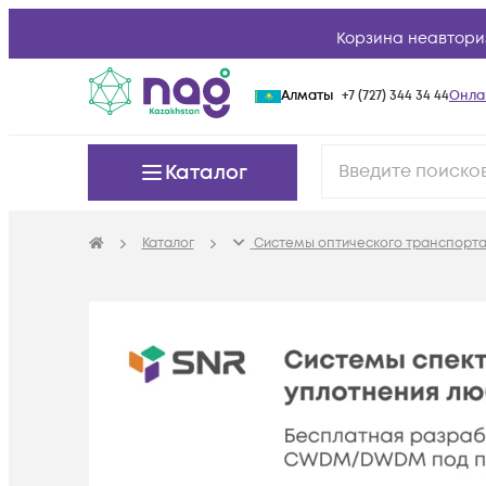
Корзина неавтори
Алматы
+7 (727) 344 34 44
Онла
Каталог
Каталог
Системы оптического транспорта