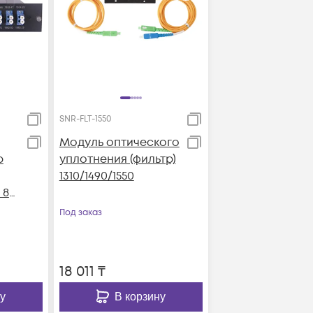
SNR-FLT-1550
Модуль оптического
р
уплотнения (фильтр)
1310/1490/1550
 8-
Под заказ
си
18 011
₸
у
В корзину