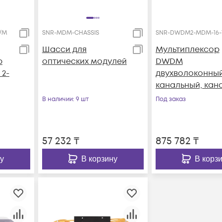
/M
SNR-MDM-CHASSIS
SNR-DWDM2-MDM-16-1
Шасси для
Мультиплексор
р
оптических модулей
DWDM
2-
двухволоконный
канальный, кан
41~44, 46~49, 51~5
В наличии
: 9 шт
Под заказ
56~59, 1U 19",
пониженное
затухание
57 232
₸
875 782
₸
у
В корзину
В корз