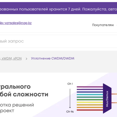
зованных пользователей хранится 7 дней. Пожалуйста,
авто
йн чат
sales@nag.kz
Покупателям
Способы опла
Условия доста
Гарантийное о
, xWDM, xPON
Уплотнение CWDM/DWDM
Возврат товар
Вопросы и отв
Техническая п
База знаний
Конфигуратор