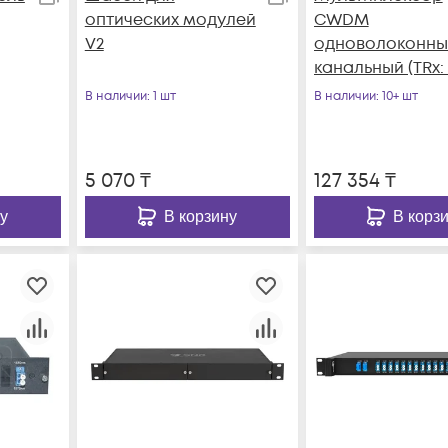
оптических модулей
CWDM
V2
одноволоконный
канальный (TRx: 
1290, 1310, 1330, 15
В наличии
: 1 шт
В наличии
: 10+ шт
1550, 1510, 1570нм)
5 070
₸
127 354
₸
у
В корзину
В корз