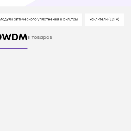
Модули оптического уплотнения и фильтры
Усилители (EDFA)
/DWDM
11
товаров