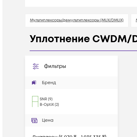
Мультиплексоры/демультиплексоры (MUX/DMUX)
Уплотнение CWDM
Фильтры
Бренд
SNR
(
9
)
B-OptiX
(
2
)
Цена