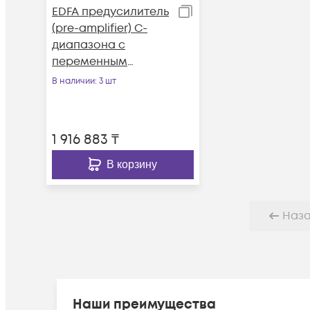
EDFA предусилитель
(pre-amplifier) C-
диапазона с
переменным
коэффициентом
В наличии
: 3 шт
усиления и
выходной
мощностью
1 916 883
₸
В корзину
Наз
Наши преимущества