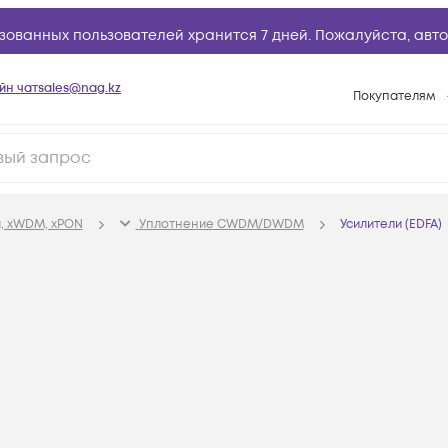
зованных пользователей хранится 7 дней. Пожалуйста,
авто
йн чат
sales@nag.kz
Покупателям
Способы опла
Условия доста
Гарантийное о
, xWDM, xPON
Уплотнение CWDM/DWDM
Усилители (EDFA)
Возврат товар
Вопросы и отв
Техническая п
База знаний
Конфигуратор