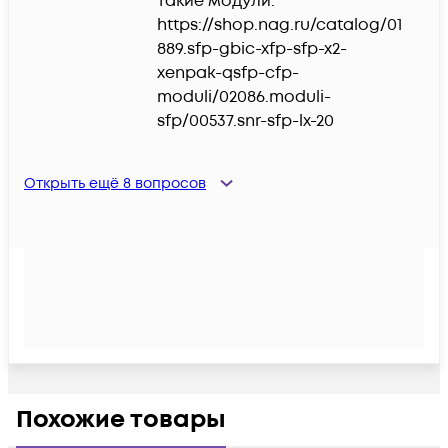
такие модули:

https://shop.nag.ru/catalog/01
889.sfp-gbic-xfp-sfp-x2-
xenpak-qsfp-cfp-
moduli/02086.moduli-
sfp/00537.snr-sfp-lx-20
Открыть ещё
8
вопросов
Похожие товары