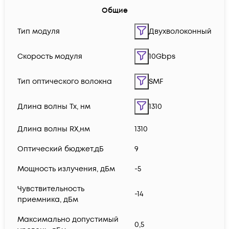
Общие
Тип модуля
Двухволоконный
Скорость модуля
10Gbps
Тип оптического волокна
SMF
Длина волны Tx, нм
1310
Длина волны RX,нм
1310
Оптический бюджет,дБ
9
Мощность излучения, дБм
-5
Чувствительность
-14
приемника, дБм
Максимально допустимый
0,5