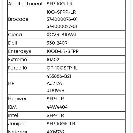
Alcatel-Lucent
SFP-10G-LR
10G-SFPP-LR
Brocade
57-1000076-01
57-1000027-01
Ciena
XCVR-S10V31
Dell
330-2409
Enterasys
10GB-LR-SFPP
Extreme
10302
Force 10
GP-10GSFP-1L
455886-B21
HP
AJ717A
JD094B
Huawei
SFP+ LR
IBM
44W4404
Intel
SFP+ LR
Juniper
SFP-10GE-LR
Netgear
AXM762