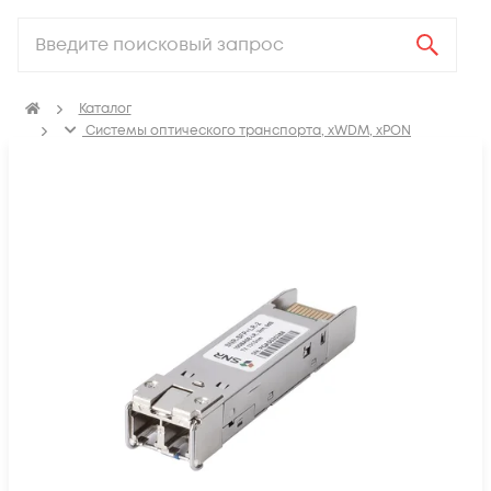
Каталог
Системы оптического транспорта, xWDM, xPON
SFP, GBIC, XFP, SFP+, X2, XENPAK, QSFP+, CFP модули
Модули SFP+