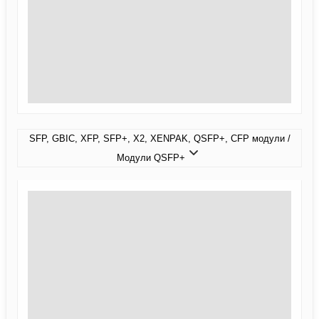
SFP, GBIC, XFP, SFP+, X2, XENPAK, QSFP+, CFP модули /
Модули QSFP+