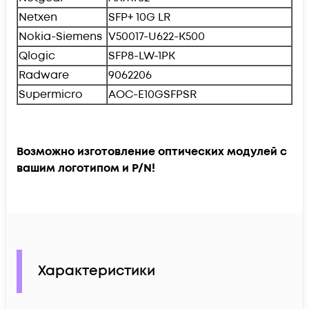
Netxen
SFP+ 10G LR
Nokia-Siemens
V50017-U622-K500
Qlogic
SFP8-LW-1PK
Radware
9062206
Supermicro
AOC-E10GSFPSR
Возможно изготовление оптических модулей с
вашим логотипом и P/N!
Характеристики