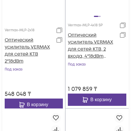
Vermax-MLP-4x18 SP
Vermax-MLP-2x18
Оптический
Оптический
усилитель VERMAX
усилитель VERMAX
для сетей КТВ, 2
для сетей КТВ
входа, 4*18dBm
2*18dBm
выхода, WDM
Под заказ
Под заказ
фильтр PON
1 079 859
₸
548 048
₸
В корзину
В корзину