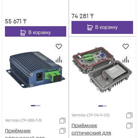
74 281
₸
55 671
₸
В корзину
В корзину
Vermax-LTP-114-9-OD
Vermax-LTP-088-7-IS
Приёмник
Приёмник
оптический для