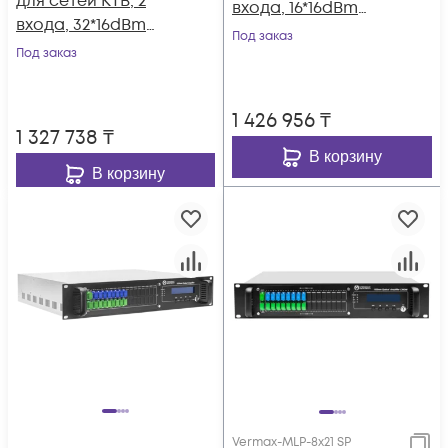
для сетей КТВ, 2
входа, 16*16dBm
входа, 32*16dBm
выхода, WDM
Под заказ
выхода
Под заказ
фильтр PON
1 426 956
₸
1 327 738
₸
В корзину
В корзину
Vermax-MLP-8x21 SP