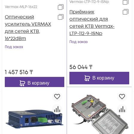
Vermax-LTP-112-9-ISNp
Vermax-MLP-16x22
Приёмник
Оптический
оптический для
усилитель VERMAX
сетей КТВ Vermax-
для сетей КТВ,
LTP-112-9-ISNp
16*22dBm
Под заказ
Под заказ
56 044
₸
1 457 516
₸
В корзину
В корзину