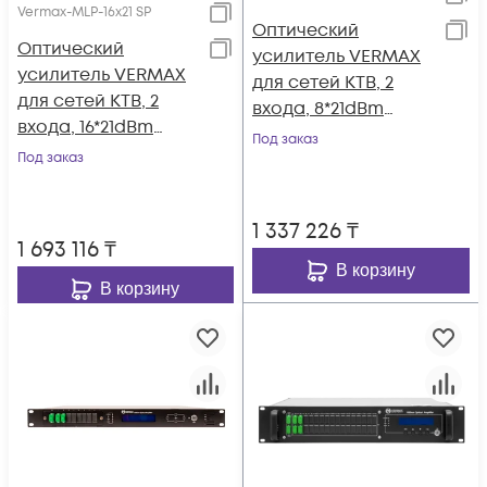
Vermax-MLP-16x21 SP
Оптический
Оптический
усилитель VERMAX
усилитель VERMAX
для сетей КТВ, 2
для сетей КТВ, 2
входа, 8*21dBm
входа, 16*21dBm
выходов, WDM
Под заказ
выхода, WDM
Под заказ
фильтр PON
фильтр PON
1 337 226
₸
1 693 116
₸
В корзину
В корзину