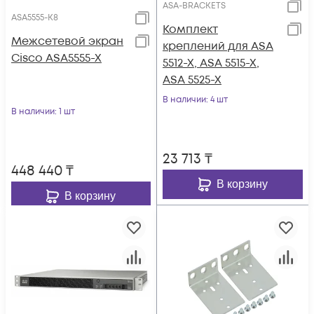
ASA-BRACKETS
ASA5555-K8
Комплект
Межсетевой экран
креплений для ASA
Cisco ASA5555-X
5512-X, ASA 5515-X,
ASA 5525-X
В наличии
: 4 шт
В наличии
: 1 шт
23 713
₸
448 440
₸
В корзину
В корзину