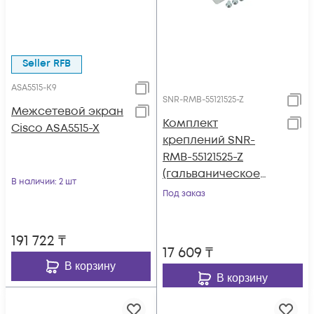
Seller RFB
ASA5515-K9
SNR-RMB-55121525-Z
Межсетевой экран
Комплект
Cisco ASA5515-X
креплений SNR-
RMB-55121525-Z
(гальваническое
В наличии
: 2 шт
покрытие) для ASA
Под заказ
5512-X, ASA 5515-X,
ASA 5525-X
191 722
₸
17 609
₸
В корзину
В корзину