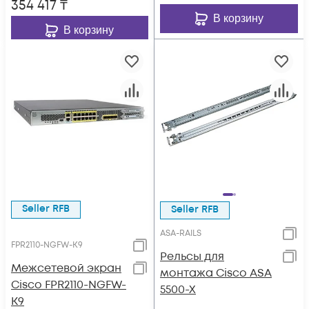
354 417
₸
В корзину
В корзину
Seller RFB
Seller RFB
ASA-RAILS
FPR2110-NGFW-K9
Рельсы для
Межсетевой экран
монтажа Cisco ASA
Cisco FPR2110-NGFW-
5500-X
K9