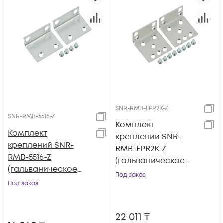
SNR-RMB-FPR2K-Z
SNR-RMB-5516-Z
Комплект
Комплект
креплений SNR-
креплений SNR-
RMB-FPR2K-Z
RMB-5516-Z
(гальваническое
(гальваническое
покрытие) для Cisco
Под заказ
покрытие) для ASA
Под заказ
Firepower 2100
5508-X, ASA 5516-X
Series
22 011
₸