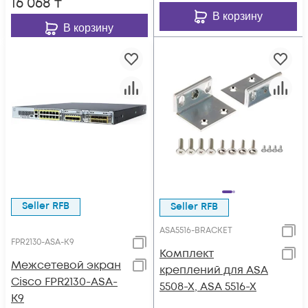
16 068
₸
В корзину
В корзину
Seller RFB
Seller RFB
ASA5516-BRACKET
FPR2130-ASA-K9
Комплект
Межсетевой экран
креплений для ASA
Cisco FPR2130-ASA-
5508-X, ASA 5516-X
K9