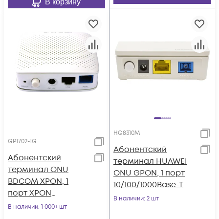
В корзину
HG8310M
GP1702-1G
Абонентский
Абонентский
терминал HUAWEI
терминал ONU
ONU GPON, 1 порт
BDCOM XPON, 1
10/100/1000Base-T
порт XPON
В наличии
: 2 шт
(SC/UPC), 1 GE,
В наличии
: 1 000+ шт
пластиковый