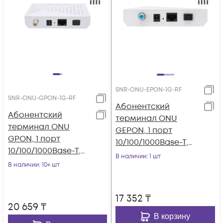
SNR-ONU-EPON-1G-RF
SNR-ONU-GPON-1G-RF
Абонентский
Абонентский
терминал ONU
терминал ONU
GEPON, 1 порт
GPON, 1 порт
10/100/1000Base-T,
10/100/1000Base-T,
RF совместим с
В наличии
: 1 шт
RF
В наличии
: 10+ шт
BDCOM
17 352
₸
20 659
₸
В корзину