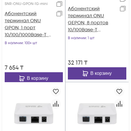
SNR-ONU-GPON-1G-mini
Абонентский
Абонентский
терминал ONU
терминал ONU
GEPON, 8 портов
GPON, 1 порт
10/100Base-T,
10/100/1000Base-T, в
совместим с
В наличии
: 1 шт
мини корпусе.
В наличии
: 100+ шт
BDCOM
32 171
₸
7 654
₸
В корзину
В корзину