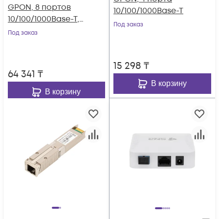
GPON, 8 портов
10/100/1000Base-T
10/100/1000Base-T,
Под заказ
совместим с
Под заказ
BDCOM
15 298
₸
64 341
₸
В корзину
В корзину