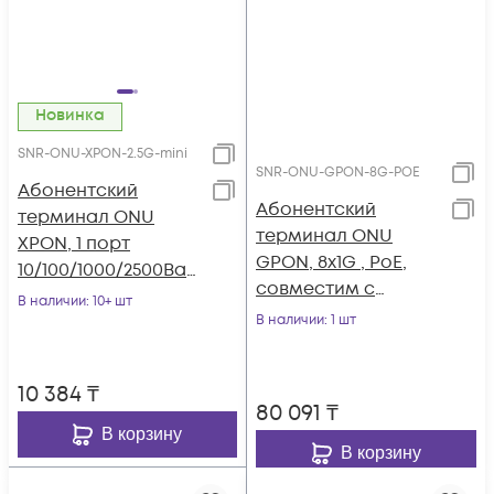
Новинка
SNR-ONU-XPON-2.5G-mini
SNR-ONU-GPON-8G-POE
Абонентский
Абонентский
терминал ONU
терминал ONU
XPON, 1 порт
GPON, 8x1G , PoE,
10/100/1000/2500Bas
совместим с
e-T, в мини корпусе.
В наличии
: 10+ шт
BDCOM
В наличии
: 1 шт
10 384
₸
80 091
₸
В корзину
В корзину