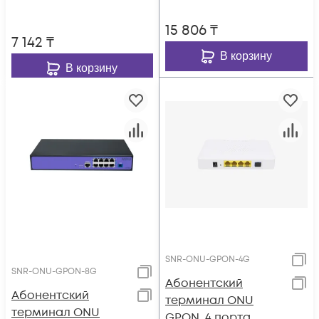
корпус, DC12V/0.5A,
15 806
₸
внешний адаптер
7 142
₸
В корзину
В корзину
SNR-ONU-GPON-4G
SNR-ONU-GPON-8G
Абонентский
Абонентский
терминал ONU
терминал ONU
GPON, 4 порта