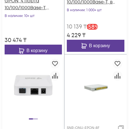
GPON, 4 порта
10/100/1000Base-T, в
10/100/1000Base-T,
мини корпусе.
В наличии
: 1 000+ шт
WiFi 2.4/5, С+
В наличии
: 10+ шт
10 139
₸
-
58
%
4 229
₸
30 474
₸
В корзину
В корзину
SNR-ONU-EPON-8F