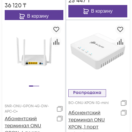
25 447
₸
36 120
₸
В корзину
В корзину
Распродажа
BO-ONU-XPON-1G-mini
SNR-ONU-GPON-4G-DW-
APC-C+
Абонентский
Абонентский
терминал ONU
терминал ONU
XPON, 1 порт