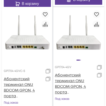
В корзину
GP1704-4GV
GP1704-4GVC-S
Абонентский
Абонентский
терминал ONU
терминал ONU
BDCOM GPON, 4
BDCOM GPON, 4
порта
порта
10/100/1000Base-T, 2
Под заказ
10/100/1000Base-T, 2
Под заказ
порта POTS, Wi-Fi