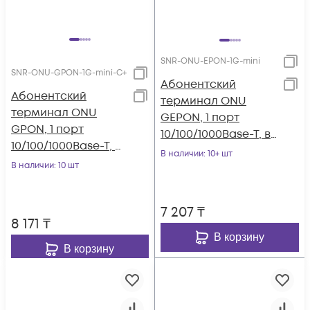
SNR-ONU-EPON-1G-mini
SNR-ONU-GPON-1G-mini-C+
Абонентский
Абонентский
терминал ONU
терминал ONU
GEPON, 1 порт
GPON, 1 порт
10/100/1000Base-T, в
10/100/1000Base-T, в
мини корпусе,
В наличии
: 10+ шт
мини корпусе.
В наличии
: 10 шт
совместим с
BDCOM
7 207
₸
8 171
₸
В корзину
В корзину