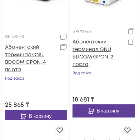
GP1705-2G
GP1706-4G
Абонентский
Абонентский
терминал ONU
терминал ONU
BDCOM GPON, 2
BDCOM GPON, 4
порта
порта
10/100/1000Base-T
Под заказ
10/100/1000Base-T,
Под заказ
Dualband WiFi - 6
18 681
₸
25 865
₸
В корзину
В корзину