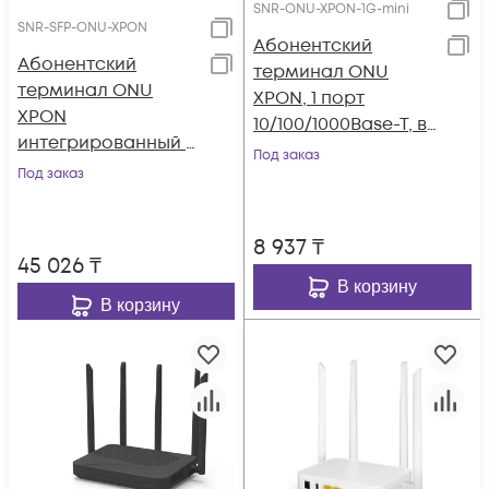
SNR-ONU-XPON-1G-mini
SNR-SFP-ONU-XPON
Абонентский
Абонентский
терминал ONU
терминал ONU
XPON, 1 порт
XPON
10/100/1000Base-T, в
интегрированный в
мини корпусе.
Под заказ
SFP модуль
Под заказ
8 937
₸
45 026
₸
В корзину
В корзину