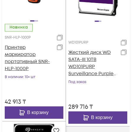
Новинка
SNR-HLP-1000P
WD101PURP
Принтер
Жесткий диск WD
маркиратор
SATA-III 10TB
портативный SNR-
WD101PURP
HLP-1000P
Surveillance Purple
В наличии
: 10+ шт
Pro (7200rpm) 256Mb
Под заказ
3.5"
42 913
₸
289 716
₸
В корзину
В корзину