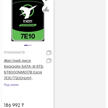
ST8000NM017B
Жесткий диск
Seagate SATA-III 8Tb
ST8000NM017B Exos
7E10 (7200rpm)
256Mb 3.5"
Под заказ
186 992
₸