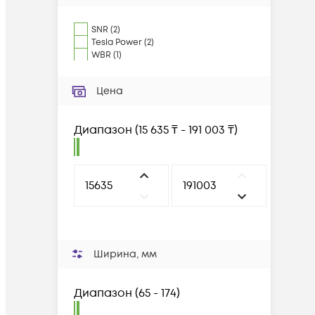
SNR
(
2
)
Tesla Power
(
2
)
WBR
(
1
)
Цена
Диапазон
(
15 635 ₸ - 191 003 ₸
)
Ширина, мм
Диапазон
(
65 - 174
)