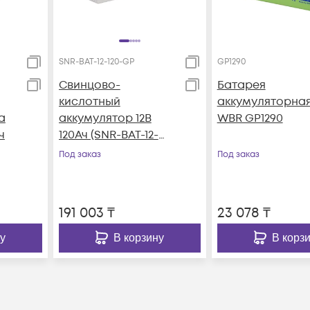
SNR-BAT-12-120-GP
GP1290
Свинцово-
Батарея
кислотный
аккумуляторна
a
аккумулятор 12В
WBR GP1290
ч
120Ач (SNR-BAT-12-
120-GP)
Под заказ
Под заказ
191 003
₸
23 078
₸
у
В корзину
В корз