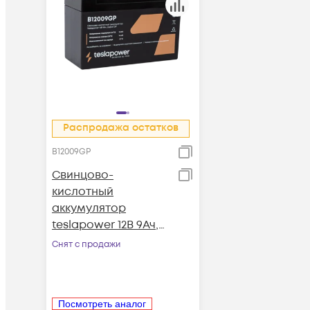
Распродажа остатков
B12009GP
Свинцово-
кислотный
аккумулятор
teslapower 12В 9Ач,
серия GP
Снят с продажи
Посмотреть аналог