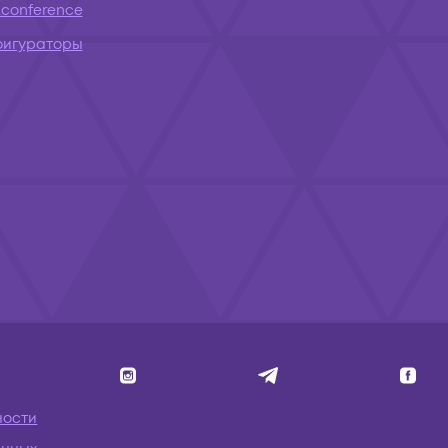
conference
фигураторы
ности