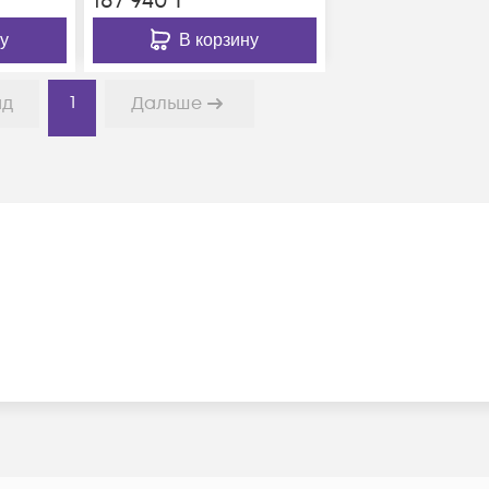
187 940
₸
у
В корзину
1
ад
Дальше