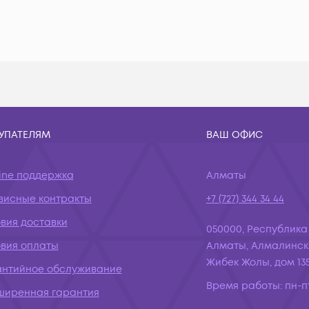
УПАТЕЛЯМ
ВАШ ОФИС
ine поддержка
Алматы
висные контракты
+7 (727) 344 34 44
вия доставки
050000, Республика
овия оплаты
Алматы, Алмалинск
Жибек Жолы, дом 135
антийное обслуживание
Время работы:
пн-пт
ширенная гарантия