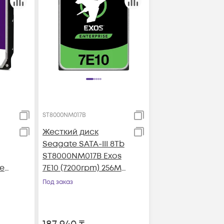
ST8000NM017B
Жесткий диск
Seagate SATA-III 8Tb
ST8000NM017B Exos
le
7E10 (7200rpm) 256Mb
6Mb
3.5"
Под заказ