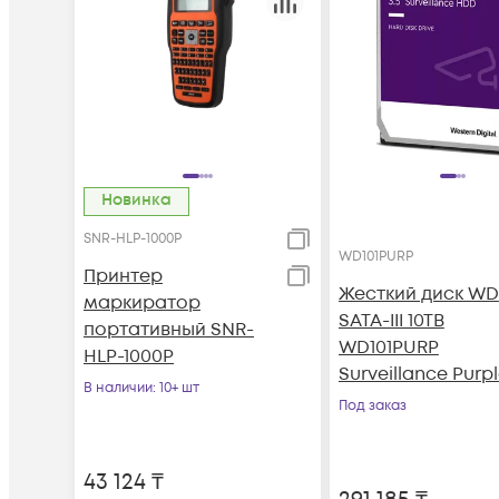
Новинка
SNR-HLP-1000P
WD101PURP
Принтер
Жесткий диск WD
маркиратор
SATA-III 10TB
портативный SNR-
WD101PURP
HLP-1000P
Surveillance Purp
В наличии
: 10+ шт
Pro (7200rpm) 25
Под заказ
3.5"
43 124
₸