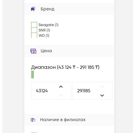
Бренд
Seagate
(
1
)
SNR
(
1
)
WD
(
1
)
Цена
Диапазон
(
43 124 ₸ - 291 185 ₸
)
Наличие в филиалах