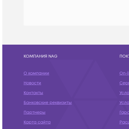
КОМПАНИЯ NAG
ПОК
О компании
On-l
Новости
Сер
Контакты
Усло
Банковские реквизиты
Усл
Партнеры
Гар
Карта сайта
Рас