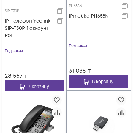
PH658N
SIP-T30P
IPmatika PH658N
IP-телефон Yealink
SIP-T30P, 1 аккаунт,
PoE
Под заказ
Под заказ
31 038
₸
28 557
₸
В корзину
В корзину