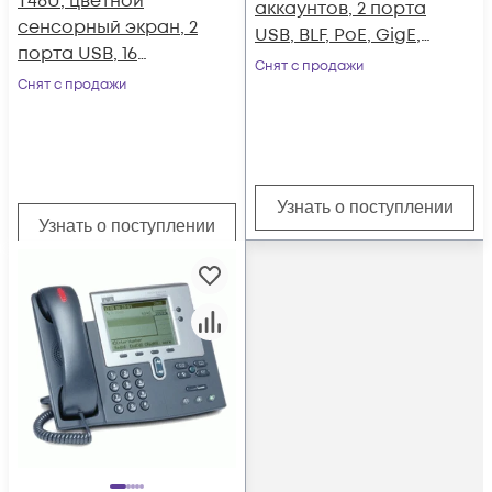
T48U, цветной
аккаунтов, 2 порта
сенсорный экран, 2
USB, BLF, PoE, GigE,
порта USB, 16
без БП
Снят с продажи
аккаунтов, BLF, PoE,
Снят с продажи
GigE, без БП
Узнать о поступлении
Узнать о поступлении