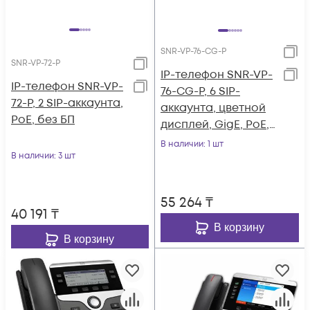
SNR-VP-76-CG-P
SNR-VP-72-P
IP-телефон SNR-VP-
IP-телефон SNR-VP-
76-CG-P, 6 SIP-
72-P, 2 SIP-аккаунта,
аккаунта, цветной
PoE, без БП
дисплей, GigE, PoE,
без БП
В наличии
: 1 шт
В наличии
: 3 шт
55 264
₸
40 191
₸
В корзину
В корзину