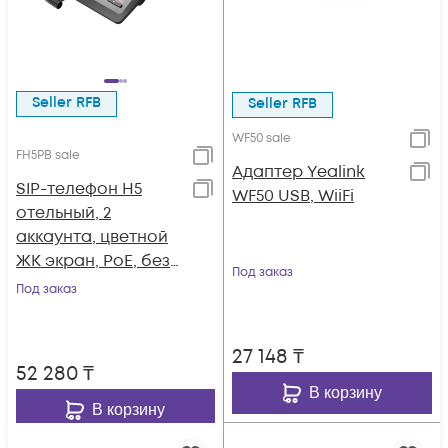
Seller RFB
Seller RFB
WF50 sale
FH5PB sale
Адаптер Yealink
SIP-телефон H5
WF50 USB, WiiFi
отельный, 2
аккаунта, цветной
ЖК экран, PoE, без
Под заказ
б/п
Под заказ
27 148
₸
52 280
₸
В корзину
В корзину