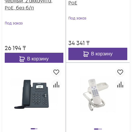
чёрный, 2 аккаунта,
PoE
PoE, без б/п
Под заказ
Под заказ
34 341
₸
26 194
₸
В корзину
В корзину