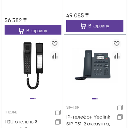
49 085
₸
56 382
₸
В корзину
В корзину
SIP-T31P
FH2UPB
IP-телефон Yealink
H2U отельный,
SIP-T31, 2 аккаунта,