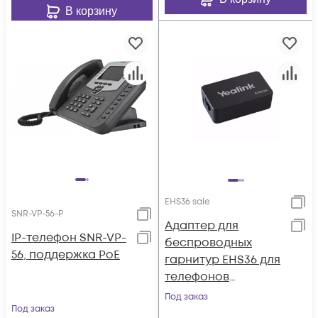
В корзину
EHS36 sale
SNR-VP-56-P
Адаптер для
IP-телефон SNR-VP-
беспроводных
56, поддержка PoE
гарнитур EHS36 для
телефонов
T4S/T40G(P)/T29G/T2
Под заказ
Под заказ
7G