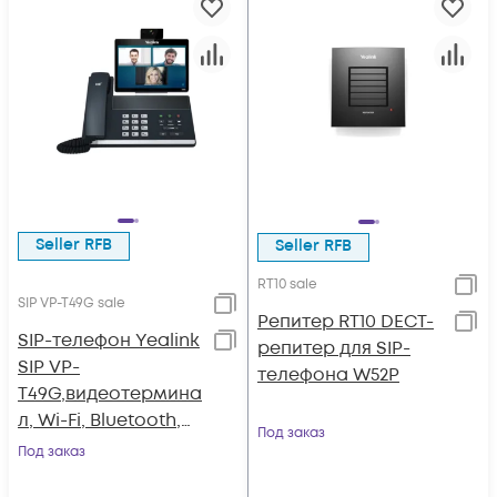
Seller RFB
Seller RFB
RT10 sale
SIP VP-T49G sale
Репитер RT10 DECT-
SIP-телефон Yealink
репитер для SIP-
SIP VP-
телефона W52P
T49G,видеотермина
л, Wi-Fi, Bluetooth,
Под заказ
HDMI, с камерой, с
Под заказ
БП