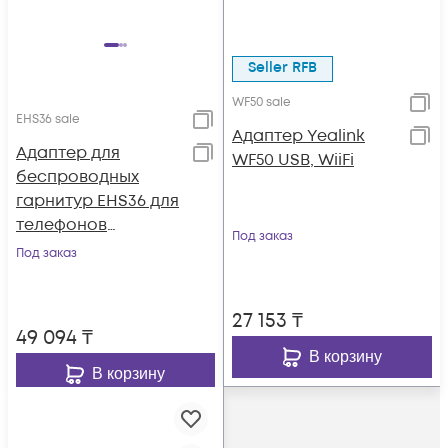
Seller RFB
WF50 sale
EHS36 sale
Адаптер Yealink
Адаптер для
WF50 USB, WiiFi
беспроводных
гарнитур EHS36 для
телефонов
Под заказ
T4S/T40G(P)/T29G/T2
Под заказ
7G
27 153
₸
49 094
₸
В корзину
В корзину