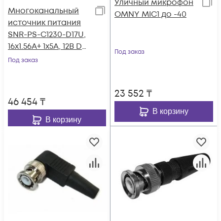
Уличный микрофон
Многоканальный
OMNY MIC1 до -40
источник питания
SNR-PS-C1230-D17U,
16x1.56А+ 1x5А, 12В DC,
Под заказ
30A, АКБ 2х9Ач (без
Под заказ
АКБ в комплекте)
23 552
₸
46 454
₸
В корзину
В корзину