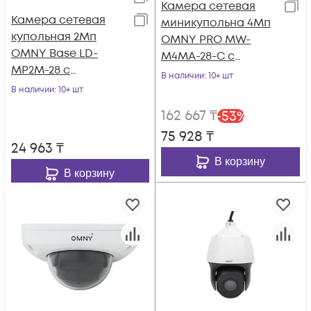
Камера сетевая
Камера сетевая
миникупольна 4Мп
купольная 2Мп
OMNY PRO MW-
OMNY Base LD-
M4MA-28-C с
MP2M-28 с
микрофоном
В наличии
: 10+ шт
микрофоном,
В наличии
: 10+ шт
объектив 2.8мм,
162 667
₸
-
53
%
DWDR
75 928
₸
24 963
₸
В корзину
В корзину