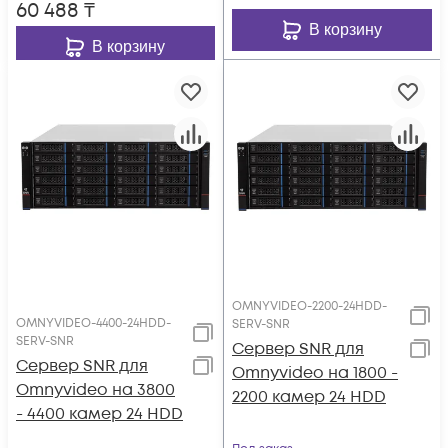
60 488
₸
WDR 120dB, USB2.0
В корзину
В корзину
OMNYVIDEO-2200-24HDD-
OMNYVIDEO-4400-24HDD-
SERV-SNR
SERV-SNR
Сервер SNR для
Сервер SNR для
Omnyvideo на 1800 -
Omnyvideo на 3800
2200 камер 24 HDD
- 4400 камер 24 HDD