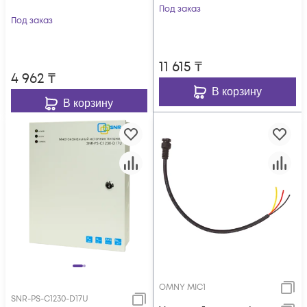
вилкой для подкл. к
Под заказ
Под заказ
220В
11 615
₸
4 962
₸
В корзину
В корзину
OMNY MIC1
SNR-PS-C1230-D17U