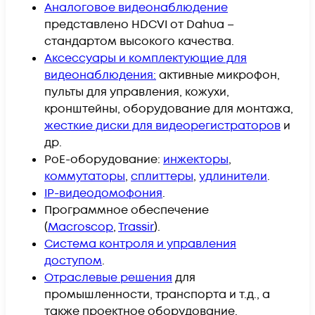
Аналоговое видеонаблюдение
представлено HDCVI от Dahua –
стандартом высокого качества.
Аксессуары и комплектующие для
видеонаблюдения:
активные микрофон,
пульты для управления, кожухи,
кронштейны, оборудование для монтажа,
жесткие диски для видеорегистраторов
и
др.
PoE-оборудование:
инжекторы
,
коммутаторы
,
сплиттеры
,
удлинители
.
IP-видеодомофония
.
Программное обеспечение
(
Macroscop
,
Trassir
).
Система контроля и управления
доступом
.
Отраслевые решения
для
промышленности, транспорта и т.д., а
также проектное оборудование.