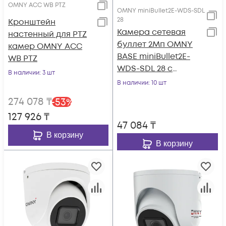
OMNY ACC WB PTZ
OMNY miniBullet2E-WDS-SDL
28
Кронштейн
Камера сетевая
настенный для PTZ
буллет 2Мп OMNY
камер OMNY ACC
BASE miniBullet2E-
WB PTZ
WDS-SDL 28 с
В наличии
: 3 шт
двойной
В наличии
: 10 шт
подсветкой и
274 078
₸
-
53
%
микрофоном
127 926
₸
47 084
₸
В корзину
В корзину