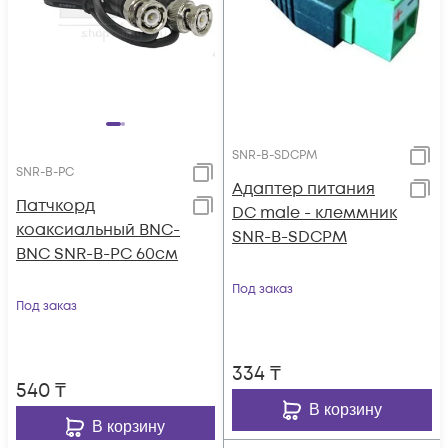
SNR-B-SDCPM
SNR-B-PC
Адаптер питания
Патчкорд
DC male - клеммник
коаксиальный BNC-
SNR-B-SDCPM
BNC SNR-B-PC 60см
Под заказ
Под заказ
334
₸
540
₸
В корзину
В корзину