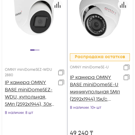
Распродажа остатков
OMNY miniDome5E-U
OMNY miniDome5EZ-WDU
2880
IP камера OMNY
IP камера OMNY
BASE miniDome5E-U
BASE miniDome5EZ-
миникупольная 5Мп
WDU, купольная,
(2592x1944) 15к/с,
5Мп (2592x1944), 30к/
2.8мм, F1.8, 802.3af
В наличии
: 10+ шт
с, 2.8-8мм
В наличии
: 8 шт
A/B, 12±1В DC, ИК до
мотор.объектив,
25м, встр. микр,
EasyMic, 12В DC,
DWDR, USB2.0
49 240
₸
802.3af, ИК до 25м,