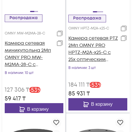
Распродажа
Распродажа
OMNY HPTZ-M2A-x25-C
OMNY MW-M2MA-28-C
Камера сетевая PTZ
Камера сетевая
2Мп OMNY PRO
миникупольна 2Мп
HPTZ-M2A-x25-C с
OMNY PRO MW-
25x оптическим
M2MA-28-C с
увеличением
В наличии
: 3 шт
микрофоном
В наличии
: 10 шт
184 111
₸
-
53
%
127 306
₸
-
53
%
85 931
₸
59 417
₸
В корзину
В корзину