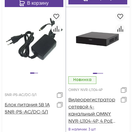
В корзину
Новинка
OMNY NVR-L1104-4P
SNR-PS-AC/DC-5/1
Видеорегистратор
Блок питания 5В 1А
сетевой 4-
SNR-PS-AC/DC-5/1
канальный OMNY
NVR-L1104-4P, 4 PoE
(EEE 802.3at/af)
В наличии
: 3 шт