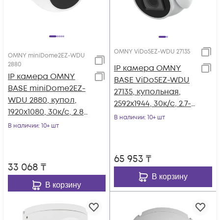
OMNY ViDo5EZ-WDU 27135
OMNY miniDome2EZ-WDU
2880
IP камера OMNY
IP камера OMNY
BASE ViDo5EZ-WDU
BASE miniDome2EZ-
27135, купольная,
WDU 2880, купол,
2592x1944, 30к/с, 2.7-
1920x1080, 30к/с, 2.8-
13.5мм мотор.
В наличии
: 10+ шт
8мм мотор.
В наличии
: 10+ шт
объектив, EasyMic,
объектив, EasyMic,
12В DC, 802.3af, ИК
12В DC, 802.3af, ИК
до 40м, WDR 120dB,
65 953
₸
до 25м, WDR 120dB,
USB2.0
33 068
₸
USB2.0
В корзину
В корзину