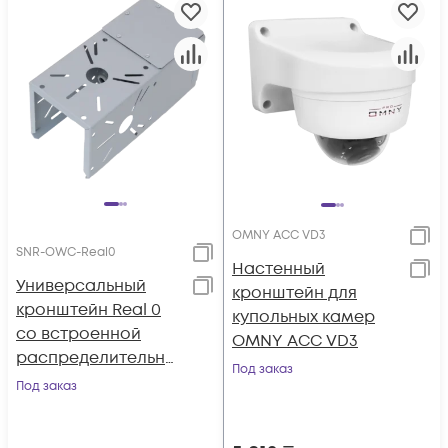
OMNY ACC VD3
SNR-OWC-Real0
Настенный
Универсальный
кронштейн для
кронштейн Real 0
купольных камер
со встроенной
OMNY ACC VD3
распределительно
Под заказ
й коробкой
Под заказ