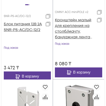
OMNY ACC miniPOLE v2
SNR-PS-AC/DC-12/2
Кронштейн малый
Блок питания 12В 2А
для крепления на
SNR-PS-AC/DC-12/2
столб/мачту,
бандажная лента
9мм, 20мм,
Под заказ
Под заказ
толщина 1.2мм,
белый
8 080
₸
3 472
₸
В корзину
В корзину