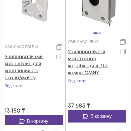
OMNY ACC UB v2
OMNY ACC POLE v2
Универсальная
Универсальный
монтажная
кронштейн для
коробка для PTZ
крепления на
камер OMNY,
столб/мачту,
монтаж на стену,
Под заказ
бандажная лента
Под заказ
толщина 1.5мм,
20мм, толщина
белый
2мм, белый
37 683
₸
13 150
₸
В корзину
В корзину