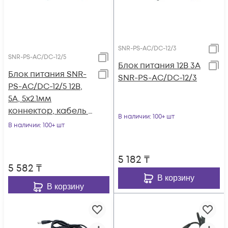
SNR-PS-AC/DC-12/3
SNR-PS-AC/DC-12/5
Блок питания 12В 3А
Блок питания SNR-
SNR-PS-AC/DC-12/3
PS-AC/DC-12/5 12В,
5А, 5x2.1мм
коннектор, кабель с
В наличии
: 100+ шт
вилкой для подкл. к
В наличии
: 100+ шт
220В
5 182
₸
5 582
₸
В корзину
В корзину