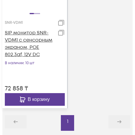
SNR-VDM1
SIP монитор SNR-
VDM1 с сенсорным
экраном, POE
802.3af, 12V DC
В наличии
: 10 шт
72 858
₸
В корзину
1
Назад
Дальше