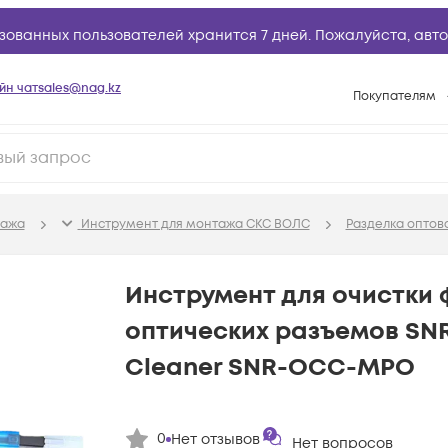
зованных пользователей хранится 7 дней. Пожалуйста,
авто
йн чат
sales@nag.kz
Покупателям
Способы опла
Условия доста
Гарантийное о
тажа
Инструмент для монтажа СКС ВОЛС
Разделка оптов
Возврат товар
Вопросы и отв
Инструмент для очистки 
Техническая п
оптических разъемов SNR
База знаний
Cleaner SNR-OCC-MPO
Конфигуратор
0
Нет отзывов
Нет вопросов