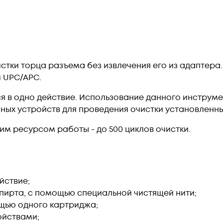
стки торца разъема без извлечения его из адаптера
 UPC/APC.
ся в одно действие. Использование данного инструм
х устройств для проведения очистки установленных
м ресурсом работы - до 500 циклов очистки.
йствие;
спирта, с помощью специальной чистящей нити;
ощью одного картриджа;
ойствами;