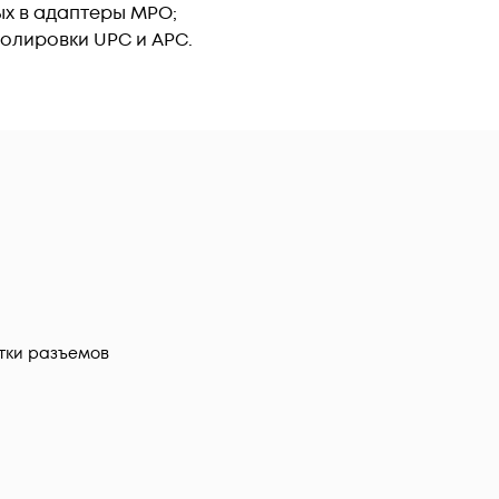
ых в адаптеры MPO;
полировки UPC и APC.
тки разъемов