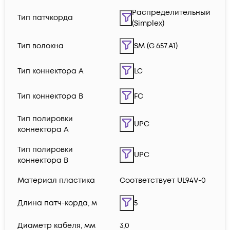
Распределительный
Тип патчкорда
(Simplex)
Тип волокна
SM (G.657.A1)
Тип коннектора A
LC
Тип коннектора B
FC
Тип полировки
UPC
коннектора A
Тип полировки
UPC
коннектора B
Материал пластика
Соответствует UL94V-0
Длина патч-корда, м
5
Диаметр кабеля, мм
3,0