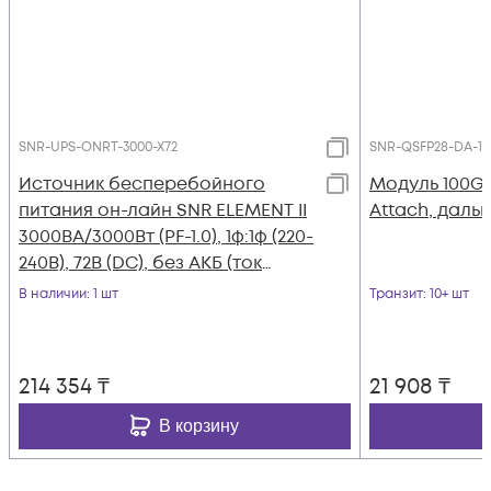
SNR-UPS-ONRT-3000-X72
SNR-QSFP28-DA-1
Источник бесперебойного
Модуль 100G 
питания он-лайн SNR ELEMENT II
Attach, дальн
3000ВА/3000Вт (PF-1.0), 1ф:1ф (220-
240В), 72В (DC), без АКБ (ток
заряда 6А)
В наличии
: 1 шт
Транзит
: 10+ шт
214 354
₸
21 908
₸
В корзину