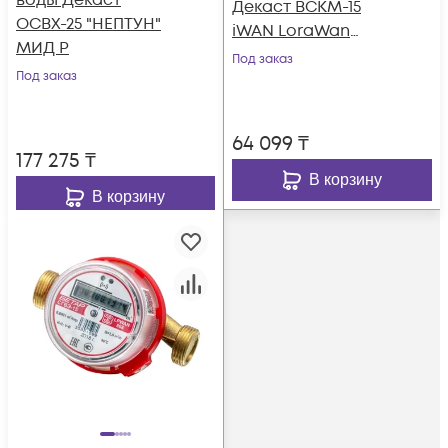
воды Декаст
Декаст ВСКМ-15
ОСВХ-25 "НЕПТУН"
iWAN LoraWan
МИД Р
(монтажная длина
Под заказ
Под заказ
80мм)
64 099
₸
177 275
₸
В корзину
В корзину