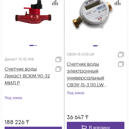
СВЭУ-15-3.110.LW
Декаст 72-32-298
Счетчик воды
Счетчик воды
электронный
Декаст ВСКМ 90-32
универсальный
МИД Р
СВЭУ-15-3.110.LW,
СЭТ.469333.148-03.03,
Под заказ
Под заказ
Ду15, класс B, 110 мм,
LoRaWAN (868 МГц),
МПИ: 6 лет, без КМЧ
36 647
₸
188 226
₸
В корзину