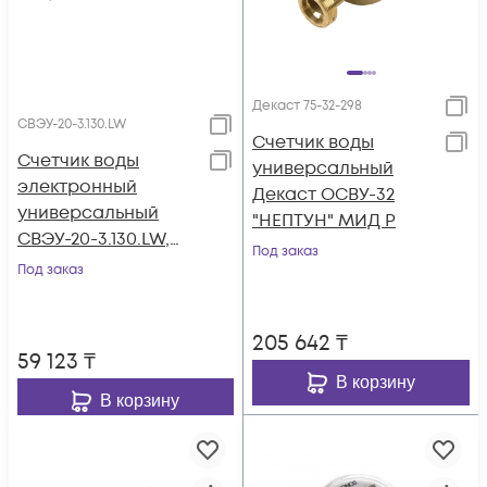
Декаст 75-32-298
СВЭУ-20-3.130.LW
Счетчик воды
Счетчик воды
универсальный
электронный
Декаст ОСВУ-32
универсальный
"НЕПТУН" МИД Р
СВЭУ-20-3.130.LW,
Под заказ
СЭТ.469333.148-11.03,
Под заказ
Ду20, класс B, 130
мм, LoRaWAN (868
205 642
₸
МГц), МПИ: 6 лет,
59 123
₸
без КМЧ
В корзину
В корзину