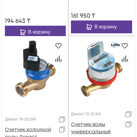
161 950
₸
194 643
₸
В корзину
В корзину
Декаст 72-15-345
Декаст 76-25-298
Счетчик воды
Счетчик холодной
универсальный