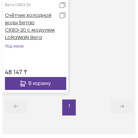
Вега СХВЭ-20
Счётчик холодной
воды Бетар
СХВЭ-20 с модулем
LoRaWaN Вега
Под заказ
48 147
₸
В корзину
1
Назад
Дальше