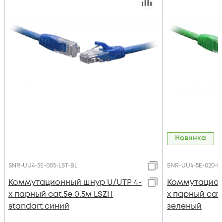
Новинка
SNR-UU4-5E-005-LST-BL
SNR-UU4-5E-020-L
Коммутационный шнур U/UTP 4-
Коммутацион
х парный cat.5e 0.5м LSZH
х парный cat.
standart синий
зеленый