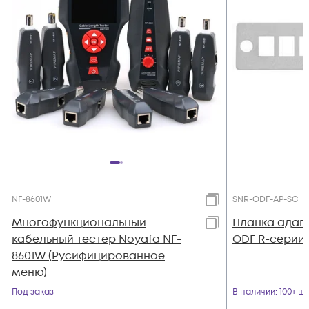
NF-8601W
SNR-ODF-AP-SC
Многофункциональный
Планка адап
кабельный тестер Noyafa NF-
ODF R-серии 
8601W (Русифицированное
меню)
Под заказ
В наличии
: 100+ шт