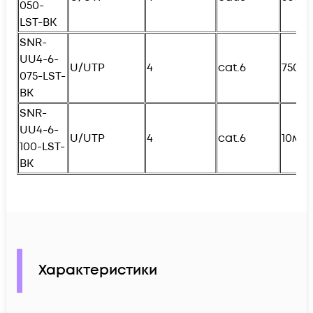
050-
L
ST-BK
SNR-
UU4-6-
U/UTP
4
cat.6
750с
075-
L
ST-
BK
SNR-
UU4-6-
U/UTP
4
cat.6
10м
100-
L
ST-
BK
Характеристики