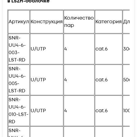
в
LSZH
-оболочке
Количество
Артикул
Конструкция
Категория
Длин
пар
SNR-
UU4-6-
U/UTP
4
cat.6
30см
003-
LST-RD
SNR-
UU4-6-
U/UTP
4
cat.6
50см
005-
L
ST-RD
SNR-
UU4-6-
U/UTP
4
cat.6
100с
010-
L
ST-
RD
SNR-