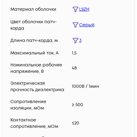
Материал оболочки
LSZH
Цвет оболочки патч-
Серый
корда
Длина патч-корда, м
3
Максимальный ток, А
1,5
Номинальное рабочее
48
напряжение, В
Электрическая
1000В / 1мин
прочность диэлектрика
Сопротивление
≥ 500
изоляции, мОм
Контактное
≤20
сопротивление, мОм