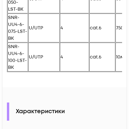
050-
L
ST-BK
SNR-
UU4-6-
U/UTP
4
cat.6
750с
075-
L
ST-
BK
SNR-
UU4-6-
U/UTP
4
cat.6
10м
100-
L
ST-
BK
Характеристики