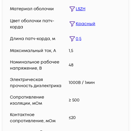
Материал оболочки
LSZH
Цвет оболочки патч-
Красный
корда
Длина патч-корда, м
0,5
Максимальный ток, А
1,5
Номинальное рабочее
48
напряжение, В
Электрическая
1000В / 1мин
прочность диэлектрика
Сопротивление
≥ 500
изоляции, мОм
Контактное
≤20
сопротивление, мОм