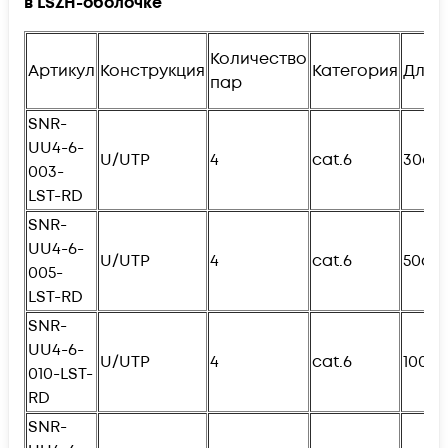
в
LSZH
-оболочке
Количество
Артикул
Конструкция
Категория
Длин
пар
SNR-
UU4-6-
U/UTP
4
cat.6
30см
003-
LST-RD
SNR-
UU4-6-
U/UTP
4
cat.6
50см
005-
L
ST-RD
SNR-
UU4-6-
U/UTP
4
cat.6
100с
010-
L
ST-
RD
SNR-