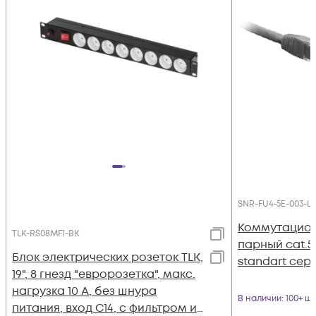
SNR-FU4-5E-003-L
Коммутацион
TLK-RS08MF1-BK
парный cat.5
Блок электрических розеток TLK,
standart сер
19", 8 гнезд "евророзетка", макс.
нагрузка 10 А, без шнура
В наличии
: 100+ шт
питания, вход С14, с фильтром и