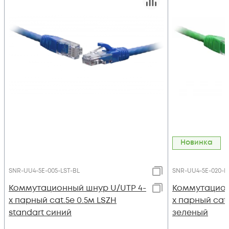
Новинка
SNR-UU4-5E-005-LST-BL
SNR-UU4-5E-020-L
Коммутационный шнур U/UTP 4-
Коммутацион
х парный cat.5e 0.5м LSZH
х парный cat.
standart синий
зеленый