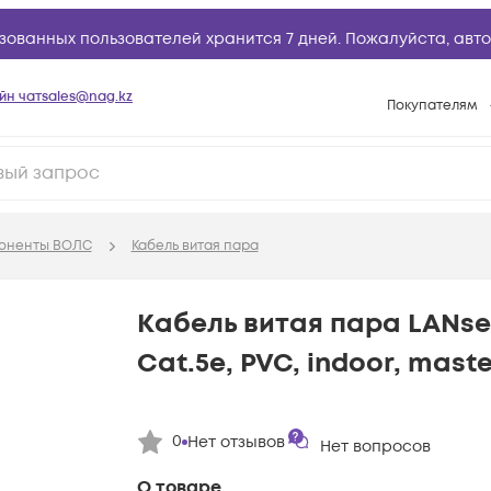
зованных пользователей хранится 7 дней. Пожалуйста,
авто
йн чат
sales@nag.kz
Покупателям
Способы опла
Условия доста
Гарантийное о
поненты ВОЛС
Кабель витая пара
Возврат товар
Вопросы и отв
Кабель витая пара LANsen
Техническая п
Cat.5e, PVC, indoor, maste
База знаний
Конфигуратор
0
Нет отзывов
Нет вопросов
О товаре