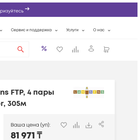
ризуйтесь
Сервис и поддержка
Услуги
О нас
ты
Гарантийное обслуживание
Расширенная гарантия
О компании
вки
Сервисные контракты
Системная интеграция
Контактная информаци
бслуживание
Сервисный центр
Ремонт оборудования
Банковские реквизиты
а
Техническая поддержка
Приобретение сетевого оборудования
Партнеры
еты
Условия оказания услуг
Wi-Fi «под ключ»
Новости
s FTP, 4 пары
оддержка
r, 305м
ы
Ваша цена (уп):
81 971
₸