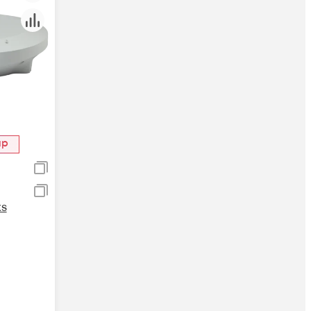
ар
ks