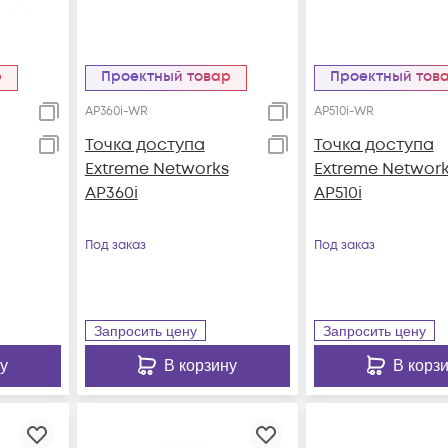
р
Проектный товар
Проектный тов
AP360i-WR
AP510i-WR
Точка доступа
Точка доступа
Extreme Networks
Extreme Networ
AP360i
AP510i
Под заказ
Под заказ
Запросить цену
Запросить цену
у
В корзину
В корз