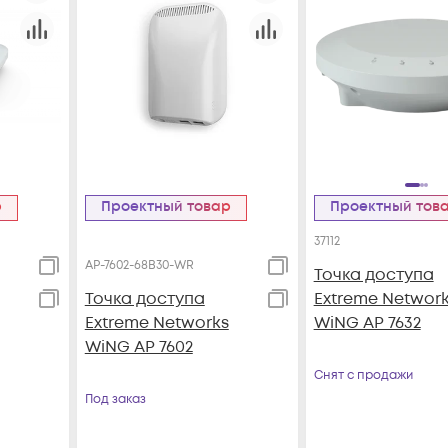
р
Проектный товар
Проектный тов
37112
AP-7602-68B30-WR
Точка доступа
Точка доступа
Extreme Networ
Extreme Networks
WiNG AP 7632
WiNG AP 7602
Снят с продажи
Под заказ