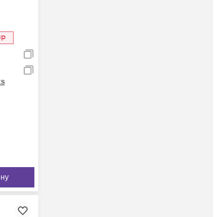
ар
ks
ину