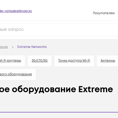
йн чат
sales@nag.kz
Покупателям
Способы опла
Условия доста
Гарантийное о
ание
Extreme Networks
Возврат товар
Вопросы и отв
Wi-Fi роутеры
3G/LTE/5G
Точки доступа Wi-Fi
Антенны
Техническая п
вого оборудования
База знаний
Конфигуратор
ое оборудование Extreme