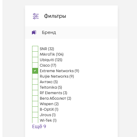
Фильтры
Бренд
SNR
(
32
)
MikroTik
(
104
)
Ubiquiti
(
125
)
Cisco
(
17
)
Extreme Networks
(
9
)
Ruijie Networks
(
9
)
Антэкс
(
5
)
Teltonika
(
5
)
RF Elements
(
3
)
Вега Абсолют
(
2
)
Wispen
(
2
)
B-OptiX
(
1
)
Jirous
(
1
)
Wi-Tek
(
1
)
Ещё 9