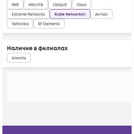
SNR
MikroTik
Ubiquiti
Cisco
Extreme Networks
Ruijie Networks
Антэкс
Teltonika
RF Elements
Наличие в филиалах
Алматы