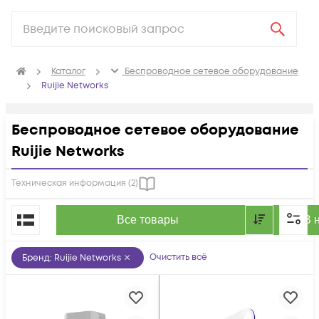
Каталог
Беспроводное сетевое оборудование
Ruijie Networks
Беспроводное сетевое оборудование
Ruijie Networks
Техническая информация (
2
)
По популярности
Все товары
В 
Очистить всё
Бренд
:
Ruijie Networks