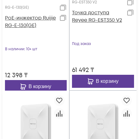
RG-EST350 V2
RG-E-130(GE)
Точка доступа
PoE-инжектор Ruijie
Reyee RG-EST350 V2
RG-E-130(GE)
Под заказ
В наличии
: 10+ шт
61 492
₸
12 398
₸
В корзину
В корзину