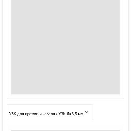
УЗК для протяжки кабеля / УЗК Д=3,5 мм