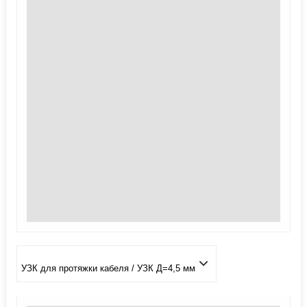
УЗК для протяжки кабеля / УЗК Д=4,5 мм