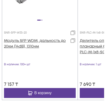
SNR-SFP-W35-20
SNR-PLC-M-1x8-SC
Модуль SFP WDM, дальность до
Делитель оп
20км (14dB), 1310нм
планарный б
PLC-M-1x8-SC
В наличии
: 100+ шт
В наличии
: 1 шт
7 157
₸
7 690
₸
В корзину