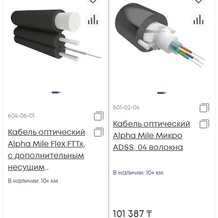
601-02-04
604-06-01
Кабель оптический
Кабель оптический
Alpha Mile Микро
Alpha Mile Flex FTTx,
ADSS, 04 волокна
с дополнительным
несущим
В наличии
: 10+ км
элементом (FRP 1.8
В наличии
: 10+ км
мм), 01 волокно
101 387
₸