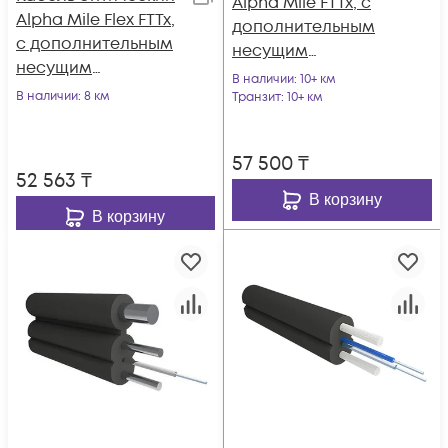
Alpha Mile FTTx, с
Alpha Mile Flex FTTx,
дополнительным
с дополнительным
несущим
несущим
элементом
В наличии
: 10+ км
элементом
В наличии
: 8 км
(проволока 1.0 мм),
Транзит
: 10+ км
(проволока 1.0 мм),
2 волокна
2 волокна
57 500
₸
52 563
₸
В корзину
В корзину