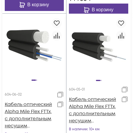
В корзину
В корзину
604-05-01
604-06-02
Кабель оптический
Кабель оптический
Alpha Mile Flex FTTx,
Alpha Mile Flex FTTx,
с дополнительным
с дополнительным
несущим
несущим
элементом (FRP 1.0
В наличии
: 10+ км