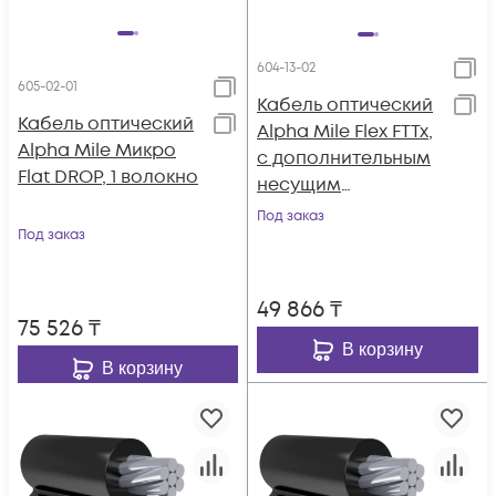
604-13-02
605-02-01
Кабель оптический
Кабель оптический
Alpha Mile Flex FTTx,
Alpha Mile Микро
с дополнительным
Flat DROP, 1 волокно
несущим
элементом
Под заказ
Под заказ
(проволока 1.0 мм),
2 волокно 657A1
49 866
₸
75 526
₸
В корзину
В корзину