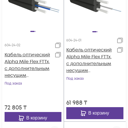
604-24-01
604-24-02
Кабель оптический
Кабель оптический
Alpha Mile Flex FTTx,
Alpha Mile Flex FTTx,
с дополнительным
с дополнительным
несущим
несущим
элементом (трос 1.2
Под заказ
элементом (трос
Под заказ
мм), 1 волокно 657A2
1.2мм), 2 волокна
657A2
61 988
₸
72 805
₸
В корзину
В корзину