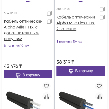
604-02-02
604-03-01
Кабель оптический
Кабель оптический
Alpha Mile Flex FTTx,
Alpha Mile FTTx, с
2 волокна
дополнительным
несущим
В наличии
: 10+ км
элементом
В наличии
: 10+ км
(проволока 1.0 мм),
1 волокно
38 319
₸
43 476
₸
В корзину
В корзину