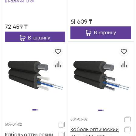
элементом (FRP 1.8
В наличии
: 10 км
мм), 01 волокно
мм), 02 волокна
61 609
₸
72 459
₸
В корзину
В корзину
604-03-02
604-04-02
Кабель оптический
Кабель оптический