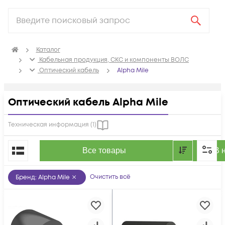
Каталог
Кабельная продукция, СКС и компоненты ВОЛС
Оптический кабель
Alpha Mile
Оптический кабель Alpha Mile
Техническая информация (
1
)
По популярности
Все товары
В 
Очистить всё
Бренд
:
Alpha Mile