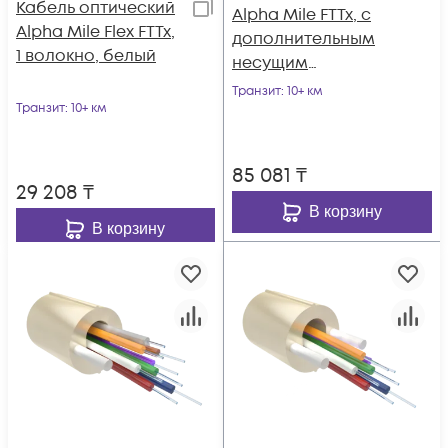
Кабель оптический
Alpha Mile FTTx, с
Alpha Mile Flex FTTx,
дополнительным
1 волокно, белый
несущим
элементом
Транзит
: 10+ км
Транзит
: 10+ км
(проволока 1.0 мм),
4 волокна
85 081
₸
29 208
₸
В корзину
В корзину