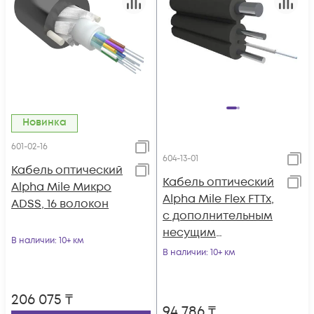
Новинка
601-02-16
604-13-01
Кабель оптический
Кабель оптический
Alpha Mile Микро
Alpha Mile Flex FTTx,
ADSS, 16 волокон
с дополнительным
несущим
В наличии
: 10+ км
элементом
В наличии
: 10+ км
(проволока 1.0 мм), 1
волокно 657A1
206 075
₸
94 786
₸