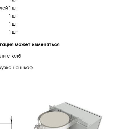
лей
1 шт
1 шт
1 шт
1 шт
ктация может изменяться
или столб
узка на шкаф: