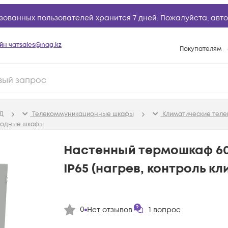
зованных пользователей хранится 7 дней. Пожалуйста,
авто
йн чат
sales@nag.kz
Покупателям
Способы опла
Условия доста
Гарантийное о
Д
Телекоммуникационные шкафы
Климатические тел
Возврат товар
годные шкафы
Вопросы и отв
Настенный термошкаф 60
Техническая п
IP65 (нагрев, контроль к
База знаний
Конфигуратор
0
Нет отзывов
1
вопрос