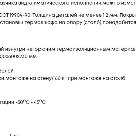
азчика вид климатического исполнения можно измен
СТ 19904-90. Толщина деталей не менее 1,2 мм. Покр
 установки термошкафа на опору (столб) понадобитс
ый изнутри негорючим термоизоляционным материа
200х600х230 мм
белей
ри монтаже на стену/ 60 кг при монтаже на столб.
o
o
тации -50
С - 45
С
1 шт