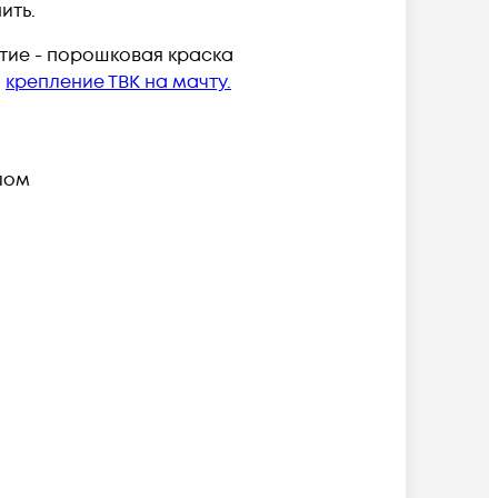
ить.
ытие - порошковая краска
я
крепление ТВК на мачту.
лом