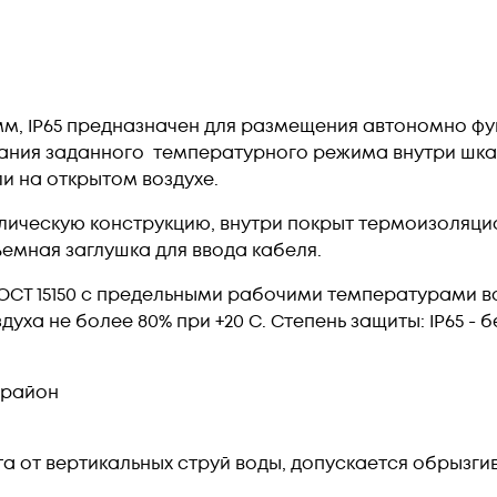
м, IP65 предназначен для размещения автономно ф
ания заданного температурного режима внутри шка
и на открытом воздухе.
лическую конструкцию, внутри покрыт термоизоляц
мная заглушка для ввода кабеля.
ОСТ 15150 с предельными рабочими температурами во
уха не более 80% при +20 С. Степень защиты: IP65 - б
 район
а от вертикальных струй воды, допускается обрызгив