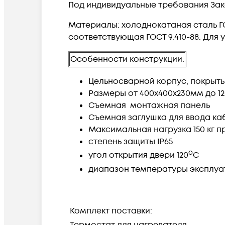
Под индивидуальные требования Зак
Материалы: холоднокатаная сталь ГО
соответствующая ГОСТ 9.410-88. Для
​Особенности конструкции:
Цельносварной корпус, покрыт
Размеры от 400х400х230мм до 1
Съeмная монтажная панель
Съемная заглушка для ввода ка
Максимальная нагрузка 150 кг п
степень защиты IP65
o
угол открытия двери 120
С
диапазон температуры эксплуа
Комплект поставки:
Термостат для нагревателя