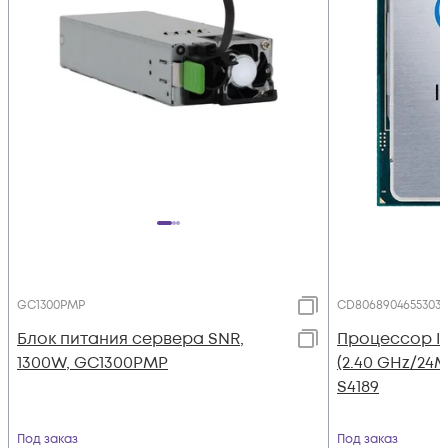
GC1300PMP
CD8068904655303
Блок питания сервера SNR,
Процессор Int
1300W, GC1300PMP
(2.40 GHz/24M
S4189
Под заказ
Под заказ