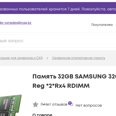
зованных пользователей хранится 7 дней. Пожалуйста,
авто
йн чат
sales@nag.kz
Покупателям
Способы опла
Условия доста
Гарантийное о
ующие для серверов и СХД
Серверная оперативная память
Возврат товар
Вопросы и отв
Память 32GB SAMSUNG 3
Техническая п
Reg *2*Rx4 RDIMM
База знаний
Конфигуратор
0
Нет отзывов
Нет вопросов
О товаре