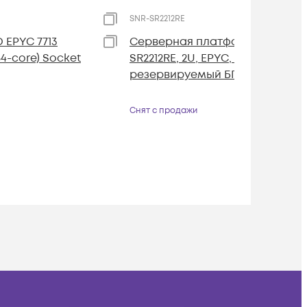
SNR-SR2212RE
EPYC 7713
Серверная платформа SNR-
4-core) Socket
SR2212RE, 2U, EPYC, DDR4, 12xHDD
резервируемый БП
Снят с продажи