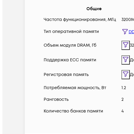
Общие
Частота функционирования, МГц
3200
Тип оперативной памяти
D
Объем модуля DRAM, Гб
32
Поддержка ECC памяти
Д
Регистровая память
Д
Потребляемая мощность, Вт
1.2
Ранговость
2
Количество банков памяти
4