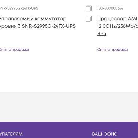
SNR-S2995G-24FX-UPS
100-000000344
Управляемый коммутатор
Процессор AMD 
уровня 3 SNR-S2995G-24FX-UPS
(2.0GHz/256Mb/6
SP3
Снят с продажи
Снят с продажи
УПАТЕЛЯМ
ВАШ ОФИС