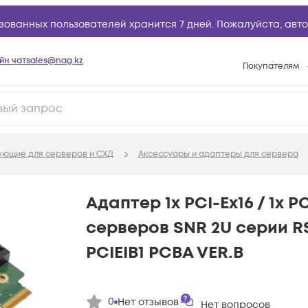
зованных пользователей хранится 7 дней. Пожалуйста,
авто
йн чат
sales@nag.kz
Покупателям
Способы опла
Условия доста
Гарантийное о
ующие для серверов и СХД
Аксессуары и адаптеры для сервера
Возврат товар
Вопросы и отв
Адаптер 1x PCI-Ex16 / 1x P
Техническая п
серверов SNR 2U серии R
База знаний
PCIEIB1 PCBA VER.B
Конфигуратор
0
Нет отзывов
Нет вопросов