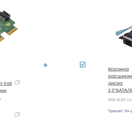
Корзина
расширен
диска
CI-Ex8
2,5"SATA/
рии
серверов
A
SNR-SL201-2.5
серии RS
Транзит
: 10+ 