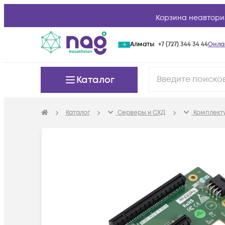
Корзина неавтори
Алматы
+7 (727) 344 34 44
Онла
Каталог
Каталог
Серверы и СХД
Комплект