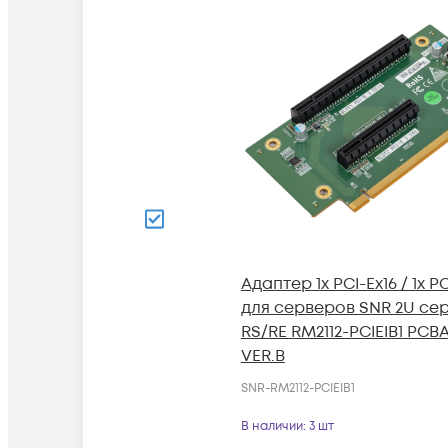
Адаптер 1x PCI-Ex16 / 1x P
для серверов SNR 2U се
RS/RE RM2112-PCIEIB1 PCB
VER.B
SNR-RM2112-PCIEIB1
В наличии
: 3 шт