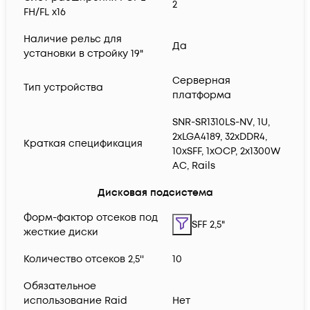
2
FH/FL x16
Наличие рельс для
Да
установки в стройку 19"
Серверная
Тип устройства
платформа
SNR-SR1310LS-NV, 1U,
2xLGA4189, 32xDDR4,
Краткая спецификация
10xSFF, 1xOCP, 2x1300W
AC, Rails
Дисковая подсистема
Форм-фактор отсеков под
SFF 2,5"
жесткие диски
Количество отсеков 2,5''
10
Обязательное
использование Raid
Нет