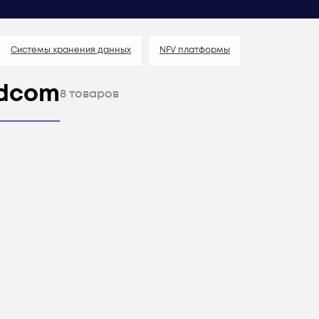
Системы хранения данных
NFV платформы
adcom
8
товаров