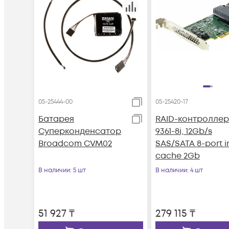
05-25444-00
05-25420-17
Батарея
RAID-контроллер 
Суперконденсатор
9361-8i, 12Gb/s
Broadcom CVM02
SAS/SATA 8-port in
cache 2Gb
В наличии
: 5 шт
В наличии
: 4 шт
51 927
₸
279 115
₸