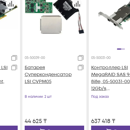
05-50039-00
05-50031-00
LSI
Батарея
Контроллер LSI
Суперконденсатор
MegaRAID SAS 9
t,
LSI CVPM05
8i8e, 05-50031-00
12Gb/s,
SAS/SATA/NVMe 
В наличии
: 2 шт
Под заказ
port int/8-port e
44 625
₸
637 418
₸