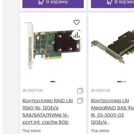
В корзину
В корзин
05-50077-00
05-50011-02
Контроллер RAID LSI
Контроллер LSI
9560-16i, 12Gb/s
MegaRAID SAS 94
SAS/SATA/NVMe 16-
8i, 05-50011-02,
port int, cache 8Gb
12Gb/s,
SAS/SATA/NVMe 8
Под заказ
Под заказ