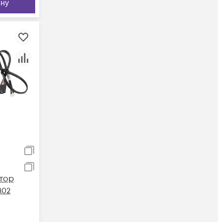
ину
тор
02