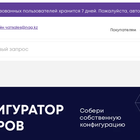
зованных пользователей хранится 7 дней. Пожалуйста,
авто
йн чат
sales@nag.kz
Покупателям
Способы опла
Условия доста
Гарантийное о
Возврат товар
Вопросы и отв
Техническая п
База знаний
Конфигуратор