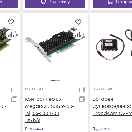
у
В корзину
В корз
05-50011-00
05-50038-00
Контроллер LSI
Батарея
60-
MegaRAID SAS 9460-
Суперконденса
16i, 05-50011-00,
Broadcom CVPM
12Gb/s,
-
SAS/SATA/NVMe 16-
Под заказ
Под заказ