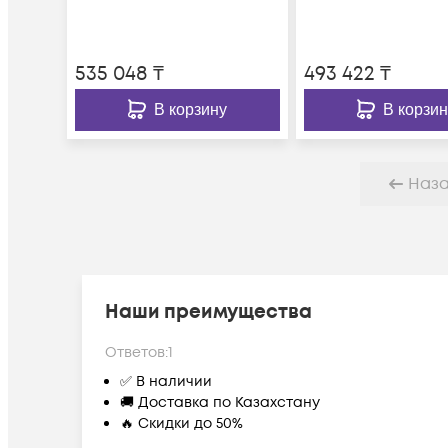
port int
535 048
₸
493 422
₸
В корзину
В корзин
Наз
Наши преимущества
Ответов:
1
✅ В наличии
🚚 Доставка по Казахстану
🔥 Скидки до 50%