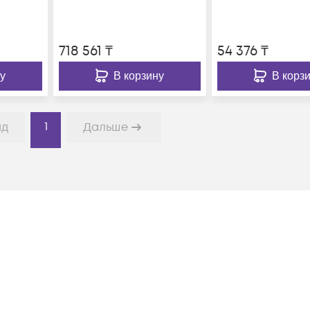
port int
718 561
₸
54 376
₸
у
В корзину
В корз
1
ад
Дальше