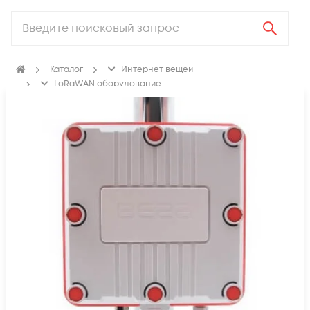
Каталог
Интернет вещей
LoRaWAN оборудование
Базовые станции LoRaWAN