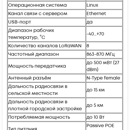
Операционная система
Linux
Канал связи с сервером
Ethernet
USB-порт
да
Диапазон рабочих
-40…+70
температур, °С
Количество каналов LoRaWAN
8
Частотный диапазон
863-870 МГц
до 500 мВт (27
Мощность передатчика
dBm)
Антенный разъём
N-Type female
Дальность радиосвязи в
до 15 км
сельской местности
Дальность радиосвязи в
до 5 км
плотной городской застройке
Потребляемая мощность
до 10 Вт
Passive POE
Тип питания