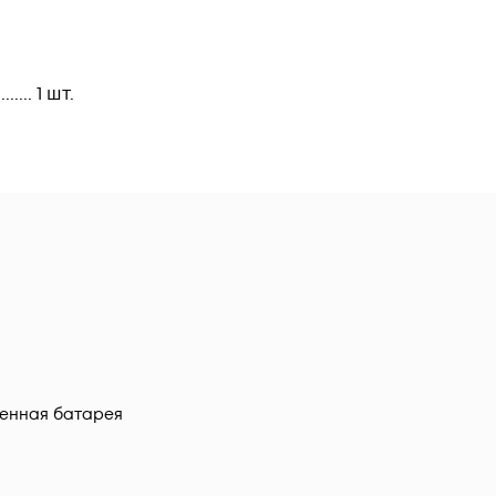
..... 1 шт.
енная батарея