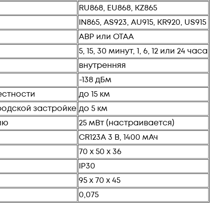
RU868, EU868, KZ865
IN865, AS923, AU915, KR920, US915
ABP или OTAA
5, 15, 30 минут, 1, 6, 12 или 24 часа
внутренняя
-138 дБм
естности
до 15 км
родской застройке
до 5 км
ию
25 мВт (настраивается)
CR123A 3 В, 1400 мАч
70 х 50 х 36
IP30
95 х 70 х 45
0,075