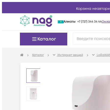
Корзина неавтори
Алматы
+7 (727) 344 34 44
Онла
Каталог
Каталог
Интернет вещей
LoRaWAN