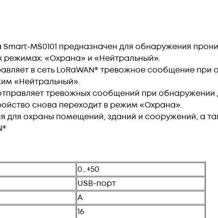
 Smart-MS0101 предназначен для обнаружения прони
х режимах: «Охрана» и «Нейтральный».
авляет в сеть LoRaWAN® тревожное сообщение при 
жим «Нейтральный».
отправляет тревожных сообщений при обнаружении д
ройство снова переходит в режим «Охрана».
я для охраны помещений, зданий и сооружений, а та
N®
0…+50
USB-порт
А
16