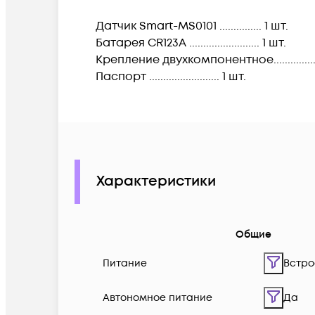
Датчик Smart-MS0101 ............... 1 шт.
Батарея CR123A ......................... 1 шт.
Крепление двухкомпонентное.................
Паспорт ......................... 1 шт.
Характеристики
Общие
Питание
Встро
Автономное питание
Да