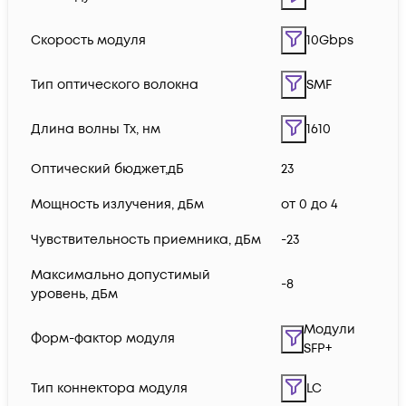
Скорость модуля
10Gbps
Тип оптического волокна
SMF
Длина волны Tx, нм
1610
Оптический бюджет,дБ
23
Мощность излучения, дБм
от 0 до 4
Чувствительность приемника, дБм
-23
Максимально допустимый
-8
уровень, дБм
Модули
Форм-фактор модуля
SFP+
Тип коннектора модуля
LC