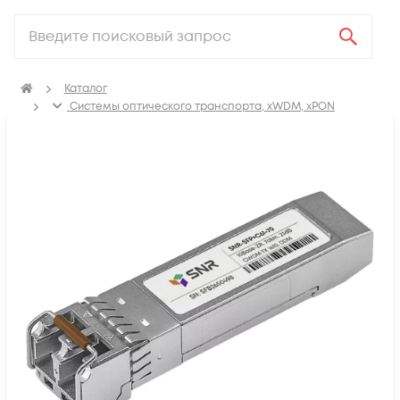
Каталог
Системы оптического транспорта, xWDM, xPON
SFP, GBIC, XFP, SFP+, X2, XENPAK, QSFP+, CFP модули
Модули SFP+