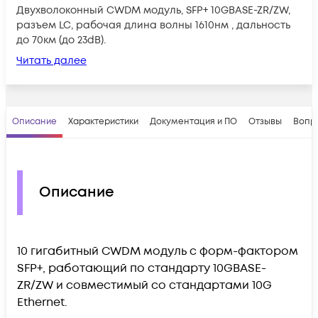
Двухволоконный CWDM модуль, SFP+ 10GBASE-ZR/ZW,
разъем LC, рабочая длина волны 1610нм , дальность
до 70км (до 23dB).
Читать далее
Описание
Характеристики
Документация и ПО
Отзывы
Вопр
Описание
10 гигабитный CWDM модуль с форм-фактором
SFP+, работающий по стандарту 10GBASE-
ZR/ZW и совместимый со стандартами 10G
Ethernet.