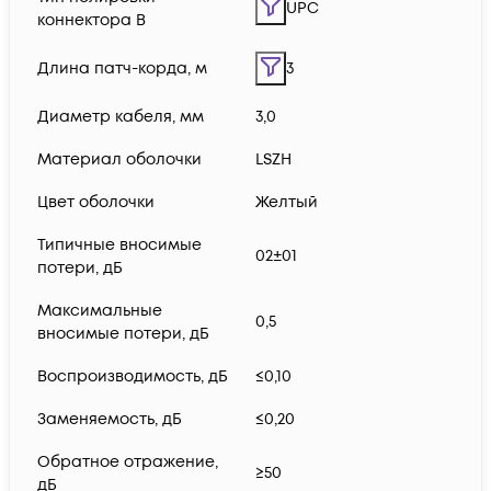
UPC
коннектора B
Длина патч-корда, м
3
Диаметр кабеля, мм
3,0
Материал оболочки
LSZH
Цвет оболочки
Желтый
Типичные вносимые
02±01
потери, дБ
Максимальные
0,5
вносимые потери, дБ
Воспроизводимость, дБ
≤0,10
Заменяемость, дБ
≤0,20
Обратное отражение,
≥50
дБ