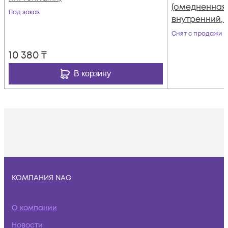
(омедненная 
Под заказ
внутренний, P
100м
Снят с продажи
10 380
₸
В корзину
КОМПАНИЯ NAG
О компании
Новости