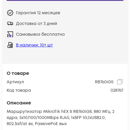
Гарантия
12 месяцев
Доставка от 3 дней
Самовывоз бесплатно
В наличии
: 10+ шт
О товаре
Артикул
RB760iGS
Код товара
028767
Описание
Маршрутизатор MikroTik hEX S RB760iGS, 880 МГц, 2
ядра, 5x10/100/1000Mbps RJ45, 1xSFP 1G,1xUSB2.0,
802.3af/at вх, PassivePoE вых