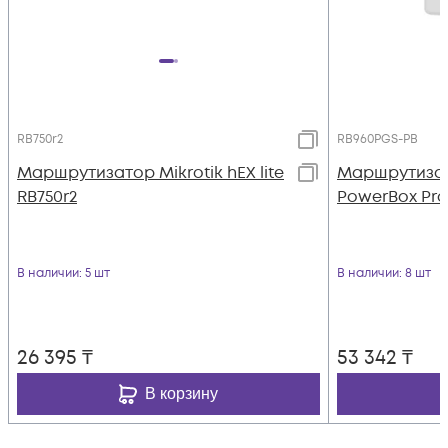
RB750r2
RB960PGS-PB
Маршрутизатор Mikrotik hEX lite
Маршрутизат
RB750r2
PowerBox Pro
В наличии
: 5 шт
В наличии
: 8 шт
26 395
₸
53 342
₸
В корзину