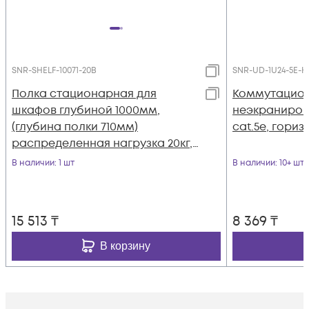
SNR-SHELF-10071-20B
SNR-UD-1U24-5E-H
Полка стационарная для
Коммутационн
шкафов глубиной 1000мм,
неэкранирова
(глубина полки 710мм)
cat.5e, гори
распределенная нагрузка 20кг,
цвет-черный (SNR-SHELF-10071-
В наличии
: 1 шт
В наличии
: 10+ шт
20B)
15 513
₸
8 369
₸
В корзину