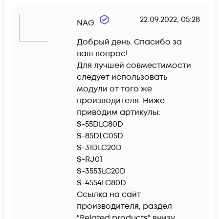
22.09.2022, 05:28
NAG
Добрый день. Спасибо за 
ваш вопрос!

Для лучшей совместимости 
следует использовать 
модули от того же 
производителя. Ниже 
приводим артикулы:

S-55DLC80D

S-85DLC05D

S-31DLC20D

S-RJ01

S-3553LC20D

S-4554LC80D

Ссылка на сайт 
производителя, раздел 
"Related products" внизу 