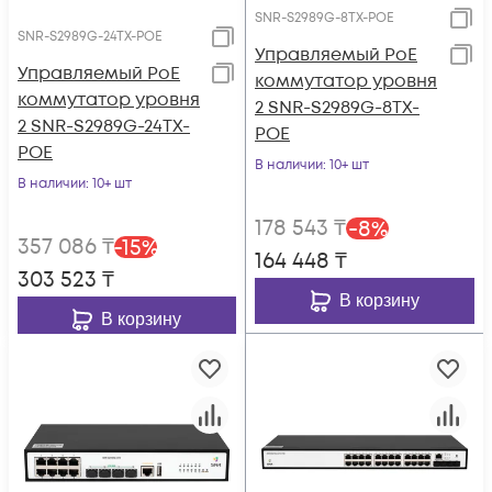
SNR-S2989G-8TX-POE
SNR-S2989G-24TX-POE
Управляемый PoE
Управляемый PoE
коммутатор уровня
коммутатор уровня
2 SNR-S2989G-8TX-
2 SNR-S2989G-24TX-
POE
POE
В наличии
: 10+ шт
В наличии
: 10+ шт
178 543
₸
-
8
%
357 086
₸
-
15
%
164 448
₸
303 523
₸
В корзину
В корзину