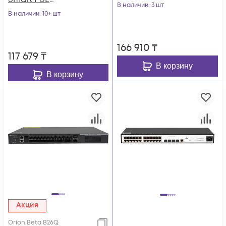
POWERTONE PUS-
В наличии
: 3 шт
коммутатор
В наличии
: 10+ шт
TS08G-BTi с 4
POWERTONE PWS-
портами до 90Вт
2S08G-120RM
166 910
₸
117 679
₸
В корзину
В корзину
Акция
Orion Beta B26Q