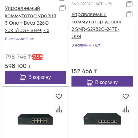
SNR-S2982G-24TE-UPS
Управляемый
Управляемый
коммутатор уровня
коммутатор уровня
3 Orion Beta B26Q,
2 SNR-S2982G-24TE-
20x 1/10GE SFP+, 4x
UPS
10/25GE SFP28, 2x
В наличии
: 7 шт
40GE QSFP+, 2 слота
В наличии
: 7 шт
для Hot Swap БП, не
798 745
₸
-
25
%
входят в комплект
598 100
₸
152 466
₸
В корзину
В корзину