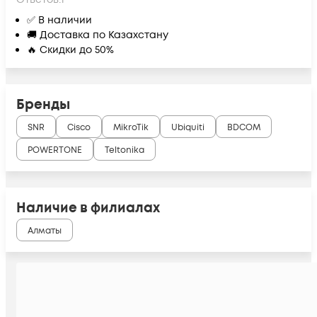
✅ В наличии
🚚 Доставка по Казахстану
🔥 Скидки до 50%
Бренды
SNR
Cisco
MikroTik
Ubiquiti
BDCOM
POWERTONE
Teltonika
Наличие в филиалах
Алматы