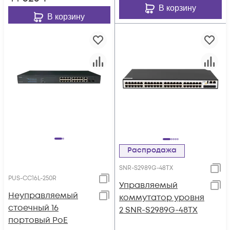
В корзину
В корзину
Распродажа
SNR-S2989G-48TX
PUS-CC16L-250R
Управляемый
Неуправляемый
коммутатор уровня
стоечный 16
2 SNR-S2989G-48TX
портовый PoE