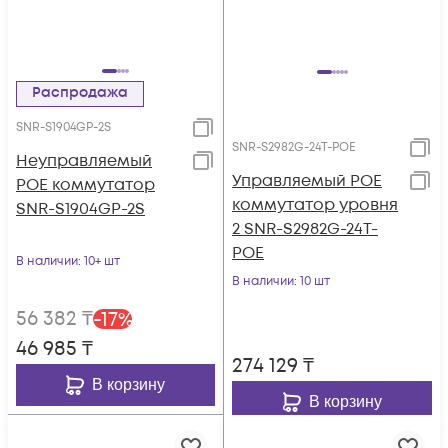
Распродажа
SNR-S1904GP-2S
SNR-S2982G-24T-POE
Неуправляемый
Управляемый POE
POE коммутатор
коммутатор уровня
SNR-S1904GP-2S
2 SNR-S2982G-24T-
POE
В наличии
: 10+ шт
В наличии
: 10 шт
56 382
₸
-
17
%
46 985
₸
274 129
₸
В корзину
В корзину