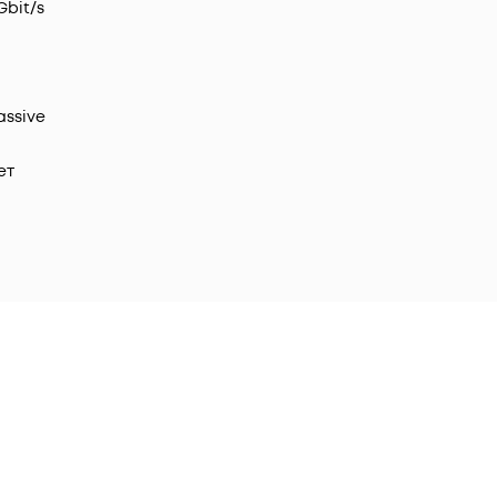
 Gbit/s
assive
ет