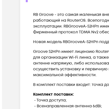
RB Groove - это самая маленькая вн
работающий на RouterOS. Всепогодн
эксплуатации.
RBGrooveA-52HPn
имее
Фирменный протокол TDMA Nv2 обесп
Новая модель
RBGrooveA-52HPn
подд
Groove 52HPn
имеет лицензию RouterO
для организации Wi-Fi линка, а такж
антенне напрямую, либо использова
осуществить установку и первичную
максимальной эффективности.
В комплект поставки входит: точка д
Комплект поставки:
- Точка доступа;
- Всенаправленная антенна 6dBi;