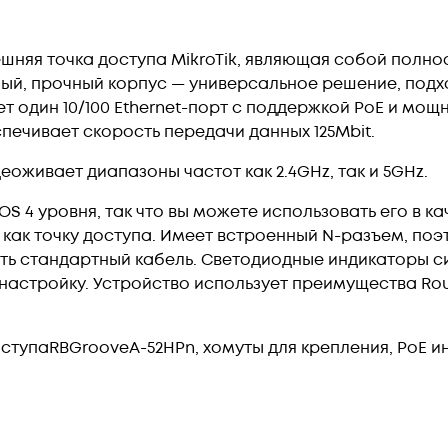
ешняя точка доступа MikroTik, являющая собой пол
ый, прочный корпус — универсальное решение, подх
т один 10/100 Ethernet-порт с поддержкой PoE и мощ
ечивает скорость передачи данных 125Mbit.
еоживает диапазоны частот как 2.4GHz, так и 5GHz.
S 4 уровня, так что вы можете использовать его в к
е как точку доступа. Имеет встроенный N-разъем, по
ть стандартный кабель. Светодиодные индикаторы си
 настройку. Устройство использует преимущества Ro
оступа
RBGrooveA-52HPn
, хомуты для крепления, PoE 