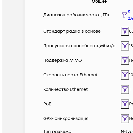
Общие
5
Диапазон рабочих частот, ГГц
2.
Стандарт радио в основе
80
Пропускная способность,Мбит/с
1
Поддержка MIMO
Н
Скорость порта Ethernet
1
Количество Ethernet
1
PoE
P
GPS- синхронизация
Н
Тип разъема
N-typ