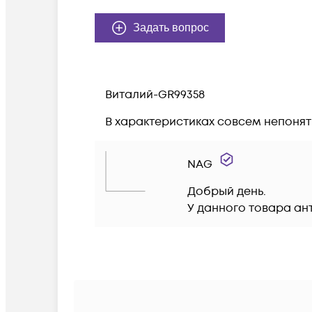
Задать вопрос
Виталий-GR99358
В характеристиках совсем непонятн
NAG
Добрый день.

У данного товара ан