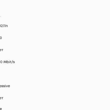
4
2.11n
50
ет
00 Mbit/s
assive
ет
e