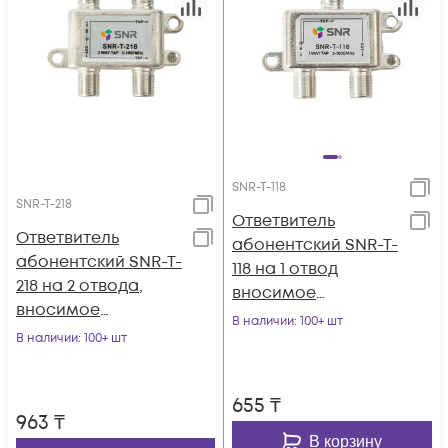
SNR-T-118
SNR-T-218
Ответвитель
Ответвитель
абонентский SNR-T-
абонентский SNR-T-
118 на 1 отвод
218 на 2 отвода,
вносимое
вносимое
затухание IN-TAP
В наличии
: 100+ шт
затухание IN-TAP
В наличии
: 100+ шт
18dB.
18dB.
655
₸
963
₸
В корзину