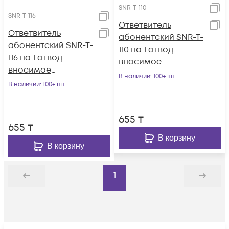
SNR-T-110
SNR-T-116
Ответвитель
Ответвитель
абонентский SNR-T-
абонентский SNR-T-
110 на 1 отвод
116 на 1 отвод
вносимое
вносимое
затухание IN-TAP
В наличии
: 100+ шт
затухание IN-TAP
В наличии
: 100+ шт
10dB.
16dB.
655
₸
655
₸
В корзину
В корзину
1
Назад
Дальше