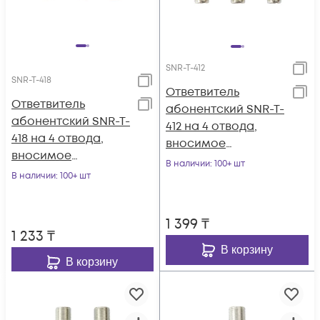
SNR-T-412
SNR-T-418
Ответвитель
Ответвитель
абонентский SNR-T-
абонентский SNR-T-
412 на 4 отвода,
418 на 4 отвода,
вносимое
вносимое
затухание IN-TAP
В наличии
: 100+ шт
затухание IN-TAP
В наличии
: 100+ шт
12dB.
18dB.
1 399
₸
1 233
₸
В корзину
В корзину