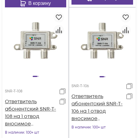
В корзину
SNR-T-106
SNR-T-108
Ответвитель
Ответвитель
абонентский SNR-T-
абонентский SNR-T-
106 на 1 отвод
108 на 1 отвод
вносимое
вносимое
затухание IN-TAP
В наличии
: 100+ шт
затухание IN-TAP
В наличии
: 100+ шт
6dB.