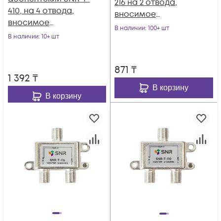
216 на 2 отвода,
410, на 4 отвода,
вносимое
вносимое
затухание IN-TAP
В наличии
: 100+ шт
затухание IN-TAP
В наличии
: 10+ шт
16dB.
10dB.
871
₸
1 392
₸
В корзину
В корзину