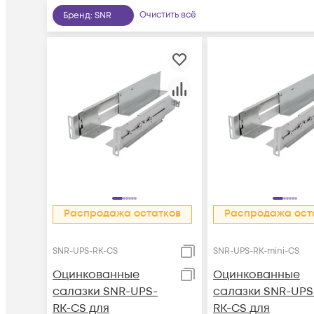
Очистить всё
Бренд
:
SNR
Распродажа остатков
Распродажа ост
SNR-UPS-RK-CS
SNR-UPS-RK-mini-CS
Оцинкованные
Оцинкованные
салазки SNR-UPS-
cалазки SNR-UPS
RK-CS для
RK-CS для