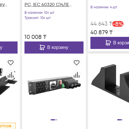
ку
PC, IEC 60320 С14/IEC
В наличии
: 4 шт
60320 С15 прямой,
В наличии
: 10+ шт
и
250B, 16A, 3х1.5 мм2,
Транзит
: 10+ шт
44 643
₸
-
8
%
1.5 м, черный
40 879
₸
10 008
₸
В корз
у
В корзину
атков