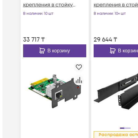
крепления в стойку
крепления в стой
ИБП серии SNR-UPS
глубиной 600-
В наличии
: 10 шт
В наличии
: 10+ шт
800мм, ИБП сери
SNR-UPS
33 717
₸
29 644
₸
В корзину
В корзин
Распродажа ост