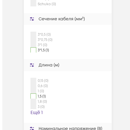
Schuko (0)
Сечение кабеля (мм²)
3*0,5 (0)
3*0,75 (0)
3*1 (0)
3*1,5 (1)
Длина (м)
0,15 (0)
0,6 (0)
1 (0)
1,5 (1)
1,8 (0)
3 (0)
Ещё 1
Номинальное напряжение (В)