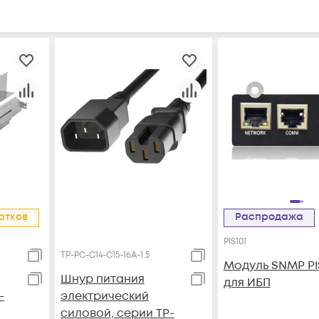
атков
Распродажа
PIS101
TP-PC-С14-C15-16A-1.5
Модуль SNMP PI
Шнур питания
для ИБП
-
электрический
силовой, серии TP-