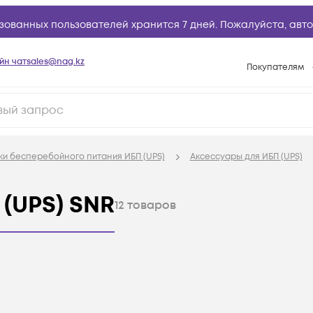
зованных пользователей хранится 7 дней. Пожалуйста,
авто
йн чат
sales@nag.kz
Покупателям
Способы опла
Условия доста
Гарантийное о
ки бесперебойного питания ИБП (UPS)
Аксессуары для ИБП (UPS)
Возврат товар
Вопросы и отв
(UPS) SNR
12
товаров
Техническая п
База знаний
Конфигуратор