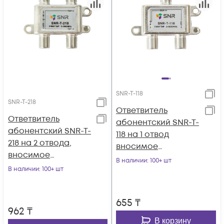
SNR-T-118
SNR-T-218
Ответвитель
Ответвитель
абонентский SNR-T-
абонентский SNR-T-
118 на 1 отвод
218 на 2 отвода,
вносимое
вносимое
затухание IN-TAP
В наличии
: 100+ шт
затухание IN-TAP
В наличии
: 100+ шт
18dB.
18dB.
655
₸
962
₸
В корзину