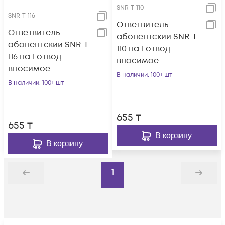
SNR-T-110
SNR-T-116
Ответвитель
Ответвитель
абонентский SNR-T-
абонентский SNR-T-
110 на 1 отвод
116 на 1 отвод
вносимое
вносимое
затухание IN-TAP
В наличии
: 100+ шт
затухание IN-TAP
В наличии
: 100+ шт
10dB.
16dB.
655
₸
655
₸
В корзину
В корзину
1
Назад
Дальше