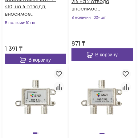
216 на 2 отвода,
410, на 4 отвода,
вносимое
вносимое
затухание IN-TAP
В наличии
: 100+ шт
затухание IN-TAP
В наличии
: 10+ шт
16dB.
10dB.
871
₸
1 391
₸
В корзину
В корзину