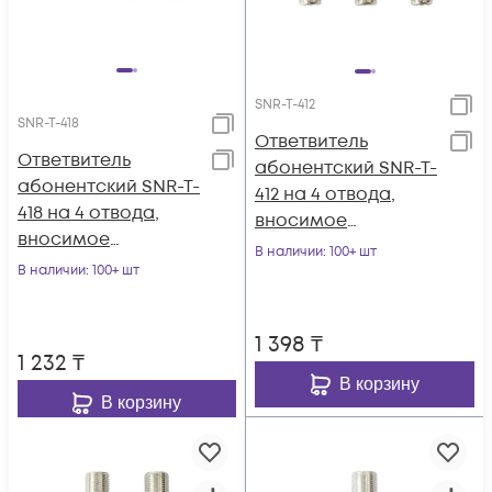
SNR-T-412
SNR-T-418
Ответвитель
Ответвитель
абонентский SNR-T-
абонентский SNR-T-
412 на 4 отвода,
418 на 4 отвода,
вносимое
вносимое
затухание IN-TAP
В наличии
: 100+ шт
затухание IN-TAP
В наличии
: 100+ шт
12dB.
18dB.
1 398
₸
1 232
₸
В корзину
В корзину