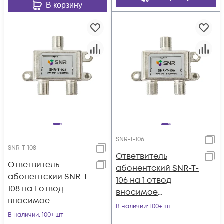
В корзину
SNR-T-106
SNR-T-108
Ответвитель
Ответвитель
абонентский SNR-T-
абонентский SNR-T-
106 на 1 отвод
108 на 1 отвод
вносимое
вносимое
затухание IN-TAP
В наличии
: 100+ шт
затухание IN-TAP
В наличии
: 100+ шт
6dB.